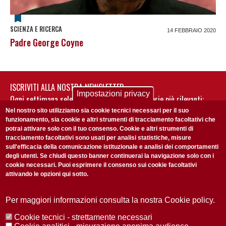
SCIENZA E RICERCA
14 FEBBRAIO 2020
Padre George Coyne
ISCRIVITI ALLA NOSTRA NEWSLETTER
Impostazioni privacy
Ogni settimana selezioniamo per te nostre storie più rilevanti:
non perderti gli aggiornamenti della nostra newsletter
Nel nostro sito utilizziamo sia cookie tecnici necessari per il suo
funzionamento, sia cookie e altri strumenti di tracciamento facoltativi che
potrai attivare solo con il tuo consenso. Cookie e altri strumenti di
tracciamento facoltativi sono usati per analisi statistiche, misure
sull'efficacia della comunicazione istituzionale e analisi dei comportamenti
degli utenti. Se chiudi questo banner continuerai la navigazione solo con i
cookie necessari. Puoi esprimere il consenso sui cookie facoltativi
attivando le opzioni qui sotto.
Privacy Policy
Accetto la
ISCRIVITI
Per maggiori informazioni consulta la nostra Cookie policy.
Cookie tecnici - strettamente necessari
Redazione
Copyright
Privacy
Area stampa