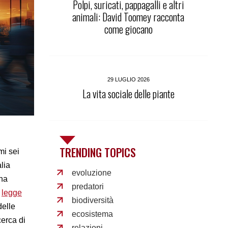
Polpi, suricati, pappagalli e altri
animali: David Toomey racconta
come giocano
29 LUGLIO 2026
La vita sociale delle piante
TRENDING TOPICS
mi sei
lia
evoluzione
 ha
predatori
a
legge
biodiversità
delle
ecosistema
cerca di
relazioni