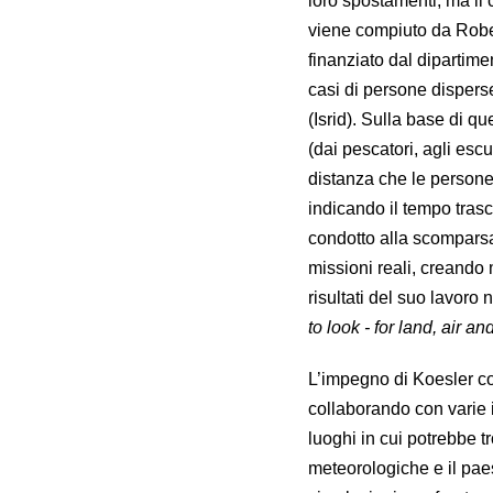
loro spostamenti, ma il
viene compiuto da Robert
finanziato dal dipartimen
casi di persone dispers
(Isrid). Sulla base di q
(dai pescatori, agli esc
distanza che le persone 
indicando il tempo trasc
condotto alla scomparsa.
missioni reali, creando
risultati del suo lavoro
to look - for land, air an
L’impegno di Koesler con
collaborando con varie i
luoghi in cui potrebbe 
meteorologiche e il pae