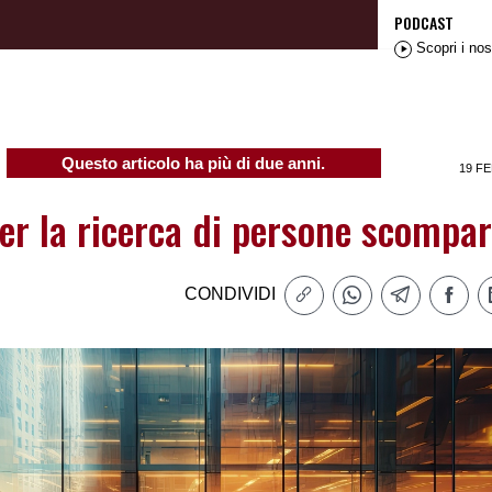
PODCAST
Scopri i nos
Questo articolo ha più di due anni.
19 FE
per la ricerca di persone scompa
CONDIVIDI