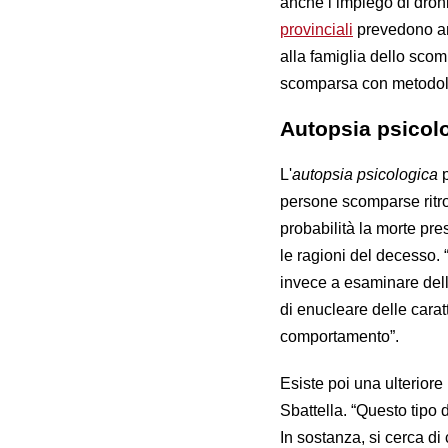
anche l’impiego di droni 
provinciali
prevedono anc
alla famiglia dello sco
scomparsa con metodologi
Autopsia psicolo
L'
autopsia psicologica
p
persone scomparse ritro
probabilità la morte pre
le ragioni del decesso. “
invece a esaminare dell
di enucleare delle caratt
comportamento”.
Esiste poi una ulteriore
Sbattella. “Questo tipo d
In sostanza, si cerca di