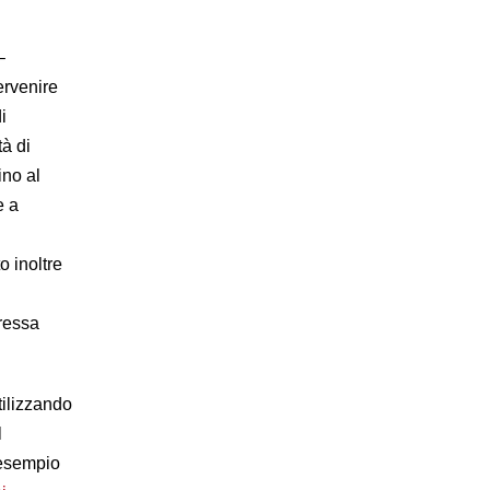
–
ervenire
i
tà di
ino al
e a
o inoltre
ressa
tilizzando
l
r esempio