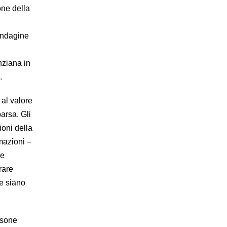
one della
’indagine
nziana in
”.
 al valore
arsa. Gli
ioni della
rmazioni –
le
rare
he siano
rsone