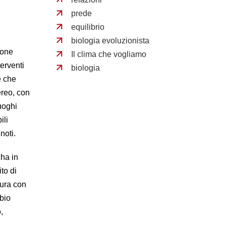
prede
equilibrio
biologia evoluzionista
sone
Il clima che vogliamo
terventi
biologia
e che
ereo, con
uoghi
ili
 noti.
 ha in
to di
tura con
abio
,