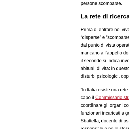
persone scomparse.
La rete di ricer
Prima di entrare nel viv
“disperse” e “scomparse”,
dal punto di vista opera
mancano all’appello dop
il secondo si indica inv
abituali di vita: in ques
disturbi psicologici, op
“In Italia esiste una re
capo il
Commissario str
coordinare gli organi com
funzionari incaricati a g
Sbattella, docente di ps
responsabile nello stess