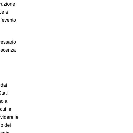
truzione
oce a
l’evento
cessario
noscenza
 dai
Stati
no a
cui le
videre le
io dei