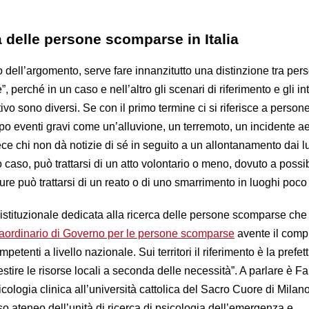
ca delle persone scomparse in Italia
o dell’argomento, serve fare innanzitutto una distinzione tra per
 perché in un caso e nell’altro gli scenari di riferimento e gli in
tivo sono diversi. Se con il primo termine ci si riferisce a person
o eventi gravi come un’alluvione, un terremoto, un incidente a
ece chi non dà notizie di sé in seguito a un allontanamento dai l
to caso, può trattarsi di un atto volontario o meno, dovuto a possib
pure può trattarsi di un reato o di uno smarrimento in luoghi poco
te istituzionale dedicata alla ricerca delle persone scomparse che
aordinario di Governo per le persone scomparse
avente il compi
petenti a livello nazionale. Sui territori il riferimento è la prefet
estire le risorse locali a seconda delle necessità”. A parlare è F
icologia clinica all’università cattolica del Sacro Cuore di Milano
o ateneo dell’unità di ricerca di psicologia dell’emergenza e