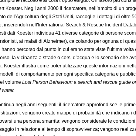
 campione raccolto è ancora troppo esiguo. Un lavoro più consis
 Koester. Negli anni 2000 il ricercatore, nell’ambito di un prog
to dell'Agricoltura degli Stati Uniti, raccoglie i dettagli di oltre 
e, inserendoli nell'International Search & Rescue Incident Data
uesti dati Koester individua 41 diverse categorie di persone sco
ursionisti, ai malati di Alzheimer), calcolando per ognuna di ques
hanno percorso dal punto in cui erano state viste l’ultima volta 
orso, la vicinanza a strade o corsi d’acqua e lo scenario che av
 Koester illustra come poter utilizzare queste informazioni nell
 modelli di comportamento per ogni specifica categoria e pubbli
 nel volume
Lost Person Behaviour:
a search and rescue guide o
d water.
tinua negli anni seguenti: il ricercatore approfondisce le prime
stituzioni: vengono create mappe di probabilità che indicano i d
trovarsi una persona smarrita; vengono considerate le condizioni
saggio in relazione al tempo di sopravvivenza; vengono realizz