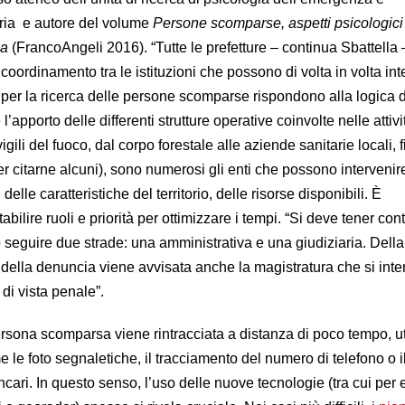
aria e autore del volume
Persone scomparse, aspetti psicologici
ca
(FrancoAngeli 2016). “Tutte le prefetture – continua Sbattella 
coordinamento tra le istituzioni che possono di volta in volta int
ni per la ricerca delle persone scomparse rispondono alla logica d
l’apporto delle differenti strutture operative coinvolte nelle attivi
vigili del fuoco, dal corpo forestale alle aziende sanitarie locali, f
r citarne alcuni), sono numerosi gli enti che possono intervenir
elle caratteristiche del territorio, delle risorse disponibili. È
ilire ruoli e priorità per ottimizzare i tempi. “Si deve tener cont
 seguire due strade: una amministrativa e una giudiziaria. Della
ella denuncia viene avvisata anche la magistratura che si inte
di vista penale”.
persona scomparsa viene rintracciata a distanza di poco tempo, u
le foto segnaletiche, il tracciamento del numero di telefono o i
ancari. In questo senso, l’uso delle nuove tecnologie (tra cui pe