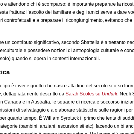
ano e attendono chi è scomparso; è importante preparare la ricos
sta frattura: l’ascolto dei familiare e degli amici serve a dare v
i controfattuali e a preparare il ricongiungimento, evitando che 
e un contributo significativo, secondo Sbattella è altrettanto ne
nterculturale e possedere nozioni di antropologia culturale e co
solo) quando si opera in contesti internazionali.
tica
ro tipo è invece quello che nasce alla fine del secolo scorso fuori
e, dettagliatamente descritto da
Sarah Scoles su
Undark
. Negli 
in Canada e in Australia, le squadre di ricerca e soccorso inizia
issioni di salvataggio e a elaborare statistiche sulle ragioni per 
r quanto tempo. È William Syrotuck il primo che tenta di suddi
tegorie (bambini, anziani, escursionisti etc), facendo un bilanc