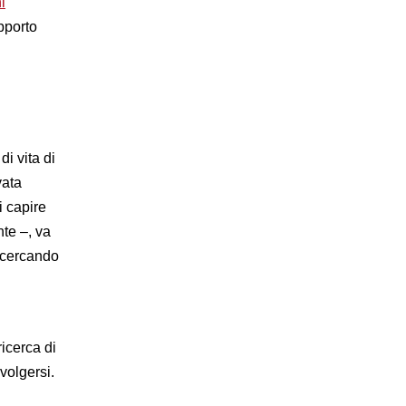
i
pporto
i vita di
vata
i capire
nte –, va
, cercando
icerca di
volgersi.