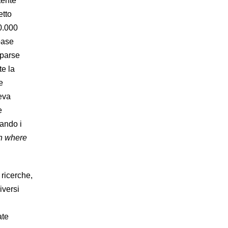
tente
etto
50.000
base
mparse
te la
e
eva
e
cando i
n where
 ricerche,
iversi
ate