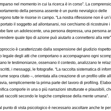
omparso nel momento in cui la ricerca è in corso”. La comprensi
portamento della persona assente è un punto nevralgico delle
rgono tutte le risorse in campo. “La nostra riflessione non è un
portato il soggetto ad allontanarsi, noi cerchiamo di ricostruire i
bbe fare un adolescente, una persona depressa, una persona a
endere quale tipo di azione può aiutarlo a connettersi alla rete
pproccio è caratterizzato dalla sospensione del giudizio rispetto
e o legale degli atti che comportano o accompagnano ogni scomp
ano le testimonianze, osservano il contesto, analizzano le relaz
ritti, i messaggi, le fotografie. “La raccolta sistematica di info
ume sopra citato –, orientata alla creazione di un profilo utile al
ttavia, semplicemente la prima parte del lavoro di profiling. Elabo
ifica comporle in una o più narrazioni strutturate e plausibili, c
dati raccolti secondo le logiche complesse della mente umana”.
al punto di vista psicologico è necessario ascoltare anche le pe