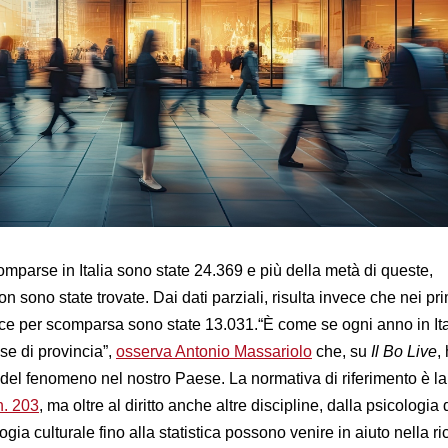
mparse in Italia sono state 24.369 e più della metà di queste,
 sono state trovate. Dai dati parziali, risulta invece che nei pri
ce per scomparsa sono state 13.031.“È come se ogni anno in Ita
se di provincia”,
osserva Antonio Massariolo
che, su
Il Bo Live
,
e del fenomeno nel nostro Paese. La normativa di riferimento è l
n. 203
, ma oltre al diritto anche altre discipline, dalla psicologia 
gia culturale fino alla statistica possono venire in aiuto nella ri