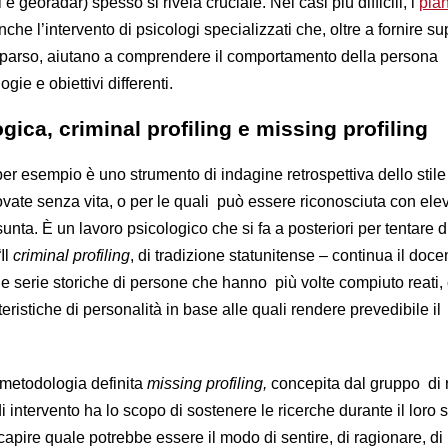
e georadar) spesso si rivela cruciale. Nei casi più difficili, i
pian
he l’intervento di psicologi specializzati che, oltre a fornire su
mparso, aiutano a comprendere il comportamento della persona
e e obiettivi differenti.
gica, criminal profiling e missing profiling
er esempio è uno strumento di indagine retrospettiva dello stile d
vate senza vita, o per le quali può essere riconosciuta con ele
sunta. È un lavoro psicologico che si fa a posteriori per tentare d
Il
criminal profiling
, di tradizione statunitense – continua il doce
e serie storiche di persone che hanno più volte compiuto reati
eristiche di personalità in base alle quali rendere prevedibile il
 metodologia definita
missing profiling,
concepita dal gruppo di r
i intervento ha lo scopo di sostenere le ricerche durante il loro s
 capire quale potrebbe essere il modo di sentire, di ragionare, di