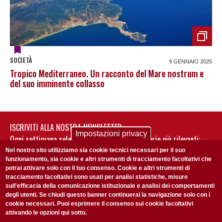
SOCIETÀ
9 GENNAIO 2025
Tropico Mediterraneo. Un racconto del Mare nostrum e
del suo imminente collasso
ISCRIVITI ALLA NOSTRA NEWSLETTER
Impostazioni privacy
Ogni settimana selezioniamo per te nostre storie più rilevanti:
non perderti gli aggiornamenti della nostra newsletter
Nel nostro sito utilizziamo sia cookie tecnici necessari per il suo
funzionamento, sia cookie e altri strumenti di tracciamento facoltativi che
potrai attivare solo con il tuo consenso. Cookie e altri strumenti di
tracciamento facoltativi sono usati per analisi statistiche, misure
sull'efficacia della comunicazione istituzionale e analisi dei comportamenti
degli utenti. Se chiudi questo banner continuerai la navigazione solo con i
cookie necessari. Puoi esprimere il consenso sui cookie facoltativi
attivando le opzioni qui sotto.
Privacy Policy
Accetto la