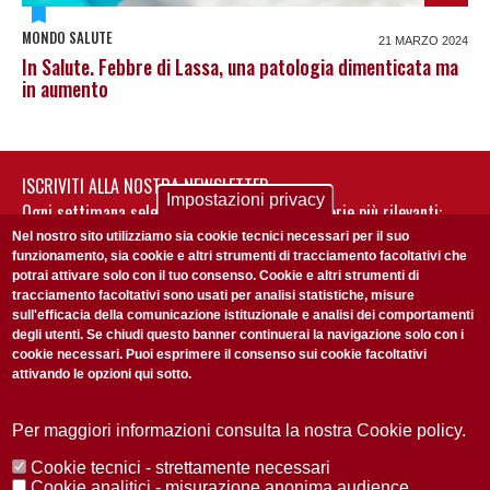
MONDO SALUTE
21 MARZO 2024
In Salute. Febbre di Lassa, una patologia dimenticata ma
in aumento
ISCRIVITI ALLA NOSTRA NEWSLETTER
Impostazioni privacy
Ogni settimana selezioniamo per te nostre storie più rilevanti:
non perderti gli aggiornamenti della nostra newsletter
Nel nostro sito utilizziamo sia cookie tecnici necessari per il suo
funzionamento, sia cookie e altri strumenti di tracciamento facoltativi che
potrai attivare solo con il tuo consenso. Cookie e altri strumenti di
tracciamento facoltativi sono usati per analisi statistiche, misure
sull'efficacia della comunicazione istituzionale e analisi dei comportamenti
degli utenti. Se chiudi questo banner continuerai la navigazione solo con i
cookie necessari. Puoi esprimere il consenso sui cookie facoltativi
attivando le opzioni qui sotto.
Privacy Policy
Accetto la
ISCRIVITI
Per maggiori informazioni consulta la nostra Cookie policy.
Cookie tecnici - strettamente necessari
Redazione
Copyright
Privacy
Area stampa
Cookie analitici - misurazione anonima audience