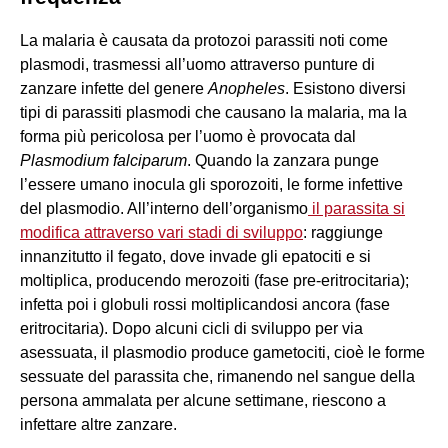
La malaria è causata da protozoi parassiti noti come
plasmodi, trasmessi all’uomo attraverso punture di
zanzare infette del genere
Anopheles
. Esistono diversi
tipi di parassiti plasmodi che causano la malaria, ma la
forma più pericolosa per l’uomo è provocata dal
Plasmodium falciparum
. Quando la zanzara punge
l’essere umano inocula gli sporozoiti, le forme infettive
del plasmodio. All’interno dell’organismo
il parassita si
modifica attraverso vari stadi di sviluppo
: raggiunge
innanzitutto il fegato, dove invade gli epatociti e si
moltiplica, producendo merozoiti (fase pre-eritrocitaria);
infetta poi i globuli rossi moltiplicandosi ancora (fase
eritrocitaria). Dopo alcuni cicli di sviluppo per via
asessuata, il plasmodio produce gametociti, cioè le forme
sessuate del parassita che, rimanendo nel sangue della
persona ammalata per alcune settimane, riescono a
infettare altre zanzare.