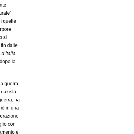
nte
urale”
di quelle
orpore
o si
fin dalle
d’Italia
 dopo la
la guerra,
 nazista,
guerra, ha
rmò in una
operazione
glio con
ramento e