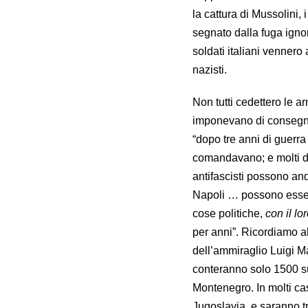
la cattura di Mussolini, 
segnato dalla fuga ignom
soldati italiani venner
nazisti.
Non tutti cedettero le arm
imponevano di consegnar
“dopo tre anni di guerra 
comandavano; e molti dei
antifascisti possono anda
Napoli … possono essere 
cose politiche,
con il lo
per anni”. Ricordiamo al
dell’ammiraglio Luigi Mas
conteranno solo 1500 sup
Montenegro. In molti casi
Jugoslavia, e saranno tra