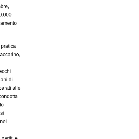
mbre,
10.000
tramento
n pratica
Vaccarino,
vecchi
lani di
arati alle
 condotta
do
si
 nel
partiti e