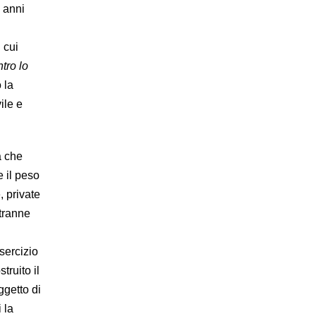
 anni
 cui
ntro lo
 la
ile e
a che
 il peso
, private
 tranne
sercizio
truito il
ggetto di
 la