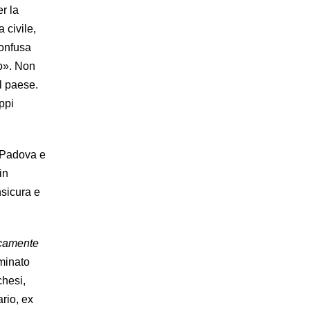
r la
 civile,
confusa
io». Non
el paese.
ppi
 Padova e
in
nsicura e
icamente
ominato
chesi,
ario, ex