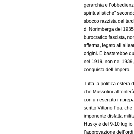
gerarchia e l’obbedienza
spiritualistiche” second
sbocco razzista del tardo
di Norimberga del 1935,
burocratico fascista, n
afferma, legato all’all
origini. E basterebbe qui 
nel 1919, non nel 1939, 
conquista dell’Impero.
Tutta la politica ester
che Mussolini affronter
con un esercito imprepar
scritto Vittorio Foa, ch
imponente disfatta milita
Husky è del 9-10 luglio 1
l’approvazione dell’ord