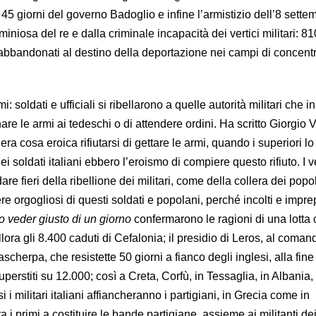
i 45 giorni del governo Badoglio e infine l’armistizio dell’8 sette
iniosa del re e dalla criminale incapacità dei vertici militari: 8
o abbandonati al destino della deportazione nei campi di concen
i: soldati e ufficiali si ribellarono a quelle autorità militari che i
e le armi ai tedeschi o di attendere ordini. Ha scritto Giorgio 
era cosa eroica rifiutarsi di gettare le armi, quando i superiori lo
 soldati italiani ebbero l’eroismo di compiere questo rifiuto. I 
re fieri della ribellione dei militari, come della collera dei popo
orgogliosi di questi soldati e popolani, perché incolti e imprep
ro veder giusto di un giorno
confermarono le ragioni di una lotta
lora gli 8.400 caduti di Cefalonia; il presidio di Leros, al coman
cherpa, che resistette 50 giorni a fianco degli inglesi, alla fine 
erstiti su 12.000; così a Creta, Corfù, in Tessaglia, in Albania,
 i militari italiani affiancheranno i partigiani, in Grecia come in
 i primi a costituire le bande partigiane, assieme ai militanti dei 