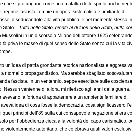
 e che si prolungano come una malattia dello spirito anche negli
. Il regime fascista compie un’opera sistematica e umiliante di
masse, diseducandole alla vita pubblica, e nel momento stesso in
lo Stato –
Tutto nello Stato, niente al di fuori dello Stato, nulla co
 Mussolini in un discorso a Milano dell’ottobre 1925 celebrando
tà priva le masse di quel senso dello Stato senza cui la vita civ
rompe.
to un’idea di patria grondante retorica nazionalista e aggressiv
a ritornello propagandistico. Ma sarebbe sbagliato sottovalutare
anda fascista, in un ventennio, seppe esercitare sulle coscienze
co. Nessun ventenne di allora, mi riferisco agli anni della guerra,
e avevano la fortuna di appartenere a un ambiente familiare di
 aveva idea di cosa fosse la democrazia, cosa significassero l’e
 di quei principi dell’89 sulla cui consapevole negazione si era cos
solo per l’obbedienza cieca alla volontà del capo carismatico, o
ime violentemente autoritario, che celebrava quali valori esclusivi