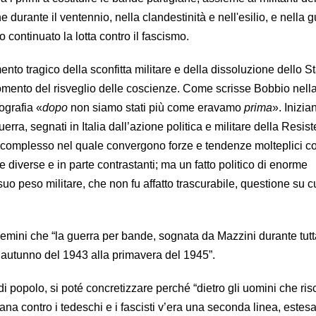
e durante il ventennio, nella clandestinità e nell'esilio, e nella 
 continuato la lotta contro il fascismo.
nto tragico della sconfitta militare e della dissoluzione dello S
omento del risveglio delle coscienze. Come scrisse Bobbio nell
ografia «
dopo
non siamo stati più come eravamo
prima
». Inizia
uerra, segnati in Italia dall’azione politica e militare della Resis
complesso nel quale convergono forze e tendenze molteplici c
e diverse e in parte contrastanti; ma un fatto politico di enorme
 suo peso militare, che non fu affatto trascurabile, questione su c
emini che “la guerra per bande, sognata da Mazzini durante tutta
ll’autunno del 1943 alla primavera del 1945”.
i popolo, si poté concretizzare perché “dietro gli uomini che ri
diana contro i tedeschi e i fascisti v’era una seconda linea, estesa