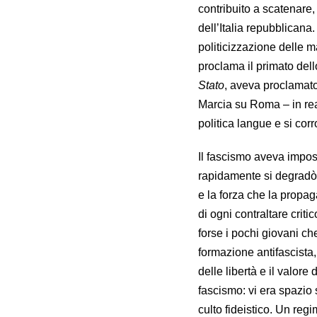
contribuito a scatenare,
dell’Italia repubblicana
politicizzazione delle 
proclama il primato del
Stato
, aveva proclamato
Marcia su Roma – in real
politica langue e si cor
Il fascismo aveva impos
rapidamente si degradò 
e la forza che la propag
di ogni contraltare criti
forse i pochi giovani ch
formazione antifascista,
delle libertà e il valore
fascismo: vi era spazio 
culto fideistico. Un reg