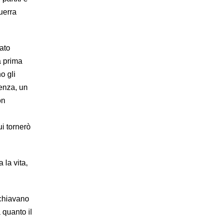
guerra
tato
a prima
no gli
tenza, un
on
ui tornerò
 la vita,
schiavano
 quanto il