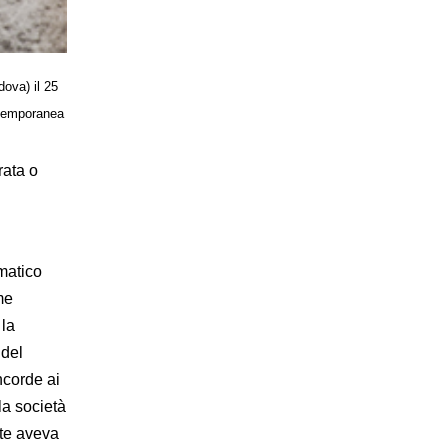
ova) il 25
ontemporanea
rata o
ematico
me
 la
 del
ncorde ai
la società
nte aveva