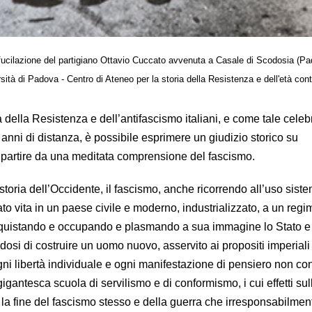
ucilazione del partigiano Ottavio Cuccato avvenuta a Casale di Scodosia (Pad
sità di Padova - Centro di Ateneo per la storia della Resistenza e dell'età c
ra della Resistenza e dell’antifascismo italiani, e come tale celeb
anni di distanza, è possibile esprimere un giudizio storico su
 partire da una meditata comprensione del fascismo.
 storia dell’Occidente, il fascismo, anche ricorrendo all’uso sist
to vita in un paese civile e moderno, industrializzato, a un regi
conquistando e occupando e plasmando a sua immagine lo Stato e
dosi di costruire un uomo nuovo, asservito ai propositi imperiali
ni libertà individuale e ogni manifestazione di pensiero non co
igantesca scuola di servilismo e di conformismo, i cui effetti sul
e la fine del fascismo stesso e della guerra che irresponsabilme