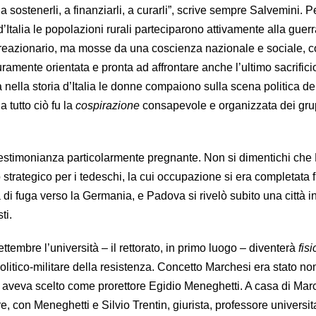
sostenerli, a finanziarli, a curarli”, scrive sempre Salvemini. Pe
d’Italia le popolazioni rurali parteciparono attivamente alla guerra
 reazionario, ma mosse da una coscienza nazionale e sociale, 
ramente orientata e pronta ad affrontare anche l’ultimo sacrific
a nella storia d’Italia le donne compaiono sulla scena politica d
 tutto ciò fu la
cospirazione
consapevole e organizzata dei gru
testimonianza particolarmente pregnante. Non si dimentichi che
strategico per i tedeschi, la cui occupazione si era completata f
a di fuga verso la Germania, e Padova si rivelò subito una città i
ti.
ettembre l’università – il rettorato, in primo luogo – diventerà
fis
politico-militare della resistenza. Concetto Marchesi era stato n
 e aveva scelto come prorettore Egidio Meneghetti. A casa di Mar
e, con Meneghetti e Silvio Trentin, giurista, professore universit