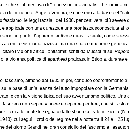
, e che si alimentava di “concezioni irrazionalistiche torbidame
o la definizione di Angelo Ventura, e che sono alla base del “nat
 fascismo: le leggi razziali del 1938, per certi versi più severe 
 e applicate con una durezza e una prontezza sconosciute al t
on sono un punto d’approdo tardivo e quasi casuale, come spess
eanza con la Germania nazista, ma una sua componente genetica 
citare i violenti articoli antisemiti scritti da Mussolini sul
Popolo 
o la violenta politica di
apartheid
praticata in Etiopia, durante e
a del fascismo, almeno dal 1935 in poi, conduce coerentemente al
à sulla base di un’alleanza del tutto impopolare con la Germania
ato, e con la visione tipica del suo avventurismo politico. Una 
e il fascismo non seppe vincere e neppure perdere, che si trasfo
re il cui atto finale fu segnato dallo sbarco alleato in Sicilia (l'
943), cui seguì il crollo del regime nella notte tra il 24 e il 25 lu
ine del giorno Grandi nel gran consiglio del fascismo e l’esauto