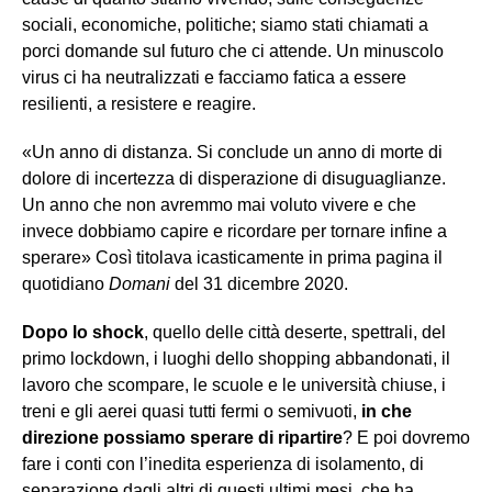
sociali, economiche, politiche; siamo stati chiamati a
porci domande sul futuro che ci attende. Un minuscolo
virus ci ha neutralizzati e facciamo fatica a essere
resilienti, a resistere e reagire.
«Un anno di distanza. Si conclude un anno di morte di
dolore di incertezza di disperazione di disuguaglianze.
Un anno che non avremmo mai voluto vivere e che
invece dobbiamo capire e ricordare per tornare infine a
sperare» Così titolava icasticamente in prima pagina il
quotidiano
Domani
del 31 dicembre 2020.
Dopo lo shock
, quello delle città deserte, spettrali, del
primo lockdown, i luoghi dello shopping abbandonati, il
lavoro che scompare, le scuole e le università chiuse, i
treni e gli aerei quasi tutti fermi o semivuoti,
in che
direzione possiamo sperare di ripartire
? E poi dovremo
fare i conti con l’inedita esperienza di isolamento, di
separazione dagli altri di questi ultimi mesi, che ha