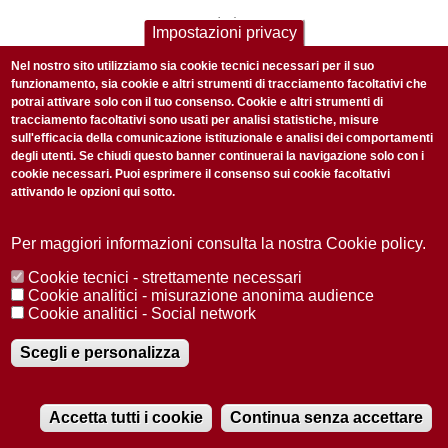
“
Impostazioni privacy
Nel nostro sito utilizziamo sia cookie tecnici necessari per il suo
come si fa a difendere senza isolare e curare
funzionamento, sia cookie e altri strumenti di tracciamento facoltativi che
senza scegliere? Come si fa a riconoscere a
potrai attivare solo con il tuo consenso. Cookie e altri strumenti di
tutti la stessa dignità?
tracciamento facoltativi sono usati per analisi statistiche, misure
sull'efficacia della comunicazione istituzionale e analisi dei comportamenti
degli utenti. Se chiudi questo banner continuerai la navigazione solo con i
cookie necessari. Puoi esprimere il consenso sui cookie facoltativi
E, per contro, come si fa a difendere senza isolare e
attivando le opzioni qui sotto.
curare senza scegliere? Come si fa a riconoscere a tutti
la stessa dignità?
Per maggiori informazioni consulta la nostra Cookie policy.
Cookie tecnici - strettamente necessari
Già nei primi mesi della pandemia, dai numeri di marzo
Cookie analitici - misurazione anonima audience
2020,
Lancet Psychiatry
pubblicava numerosi articoli che,
Cookie analitici - Social network
sulla base della precedente esperienza cinese del
Scegli e personalizza
lockdown, sottolineavano con insistenza la necessità di
studi approfonditi sugli effetti della pandemia sulla salute
mentale dei gruppi più fragili, e sull’impatto del continuo
Accetta tutti i cookie
Continua senza accettare
bombardamento di contenuti mediatici sul covid-19. Le
RADIOBUE.IT