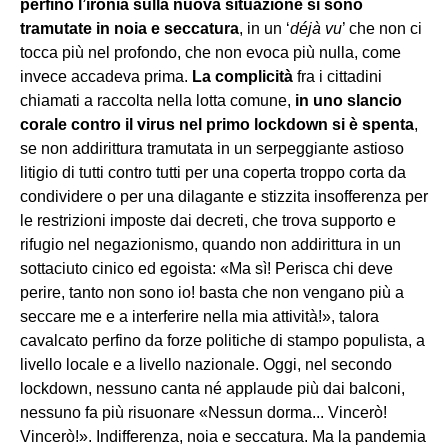
perfino l’ironia sulla nuova situazione si sono
tramutate in noia e seccatura
, in un ‘
déjà vu
’ che non ci
tocca più nel profondo, che non evoca più nulla, come
invece accadeva prima.
La complicità
fra i cittadini
chiamati a raccolta nella lotta comune,
in uno slancio
corale contro il virus nel primo lockdown si è spenta
,
se non addirittura tramutata in un serpeggiante astioso
litigio di tutti contro tutti per una coperta troppo corta da
condividere o per una dilagante e stizzita insofferenza per
le restrizioni imposte dai decreti, che trova supporto e
rifugio nel negazionismo, quando non addirittura in un
sottaciuto cinico ed egoista: «Ma sì! Perisca chi deve
perire, tanto non sono io! basta che non vengano più a
seccare me e a interferire nella mia attività!», talora
cavalcato perfino da forze politiche di stampo populista, a
livello locale e a livello nazionale. Oggi, nel secondo
lockdown, nessuno canta né applaude più dai balconi,
nessuno fa più risuonare «Nessun dorma... Vincerò!
Vincerò!». Indifferenza, noia e seccatura. Ma la pandemia