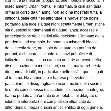
Con oltre la metà della popolazione mondiale raccolta in
insediamenti urbani formali e informali, la crisi sanitaria,
ormai in corso da un anno, non solo ha mostrato tutta la
difficoltà delle città nell’affrontare le nuove sfide poste,
portando alla luce sia questioni strettamente urbanistiche
sia questioni fondamentali di uguaglianza, accesso e
partecipazione dei cittadini alle decisioni. L’impatto della
pandemia, ad esempio, ha portato a misure di blocco
della circolazione, non solo delle auto ma perfino dei
pedoni, a chiusura di scuole, di spazi pubblici e di
istituzioni culturali, e ha causato un forte aumento della
disoccupazione in molti settori, come – ma verrebbe da
dire ‘prima di tutti’, in particolare nelle città – quelli legati
al turismo. Ha aumentato e ha reso più evidenti, in
particolare, le disuguaglianze economiche nella società,
le quali, come spesso è accaduto in situazioni analoghe,
hanno portato a un’ondata di xenofobia, al dilagare di
isteriche interpretazioni complottiste affiancate dal
diffondersi di negazionismi antiscientifici di ogni genere,