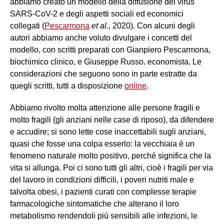
abbiamo creato un modello della diffusione del virus
SARS-CoV-2 e degli aspetti sociali ed economici
collegati (
Pescarmona
et al.
, 2020). Con alcuni degli
autori abbiamo anche voluto divulgare i concetti del
modello, con scritti preparati con Gianpiero Pescarmona,
biochimico clinico, e Giuseppe Russo. economista. Le
considerazioni che seguono sono in parte estratte da
quegli scritti, tutti a disposizione
online
.
Abbiamo rivolto molta attenzione alle persone fragili e
molto fragili (gli anziani nelle case di riposo), da difendere
e accudire; si sono lette cose inaccettabili sugli anziani,
quasi che fosse una colpa esserlo: la vecchiaia è un
fenomeno naturale molto positivo, perché significa che la
vita si allunga. Poi ci sono tutti gli altri, cioè i fragili per via
del lavoro in condizioni difficili, i poveri nutriti male e
talvolta obesi, i pazienti curati con complesse terapie
farmacologiche sintomatiche che alterano il loro
metabolismo rendendoli più sensibili alle infezioni, le