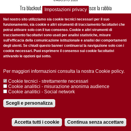
Tra blackout e repressioni: in Tunisia cresce la rabbia
Impostazioni privacy
contro il presidente Saied
Nel nostro sito utilizziamo sia cookie tecnici necessari per il suo
funzionamento, sia cookie e altri strumenti di tracciamento facoltativi che
potrai attivare solo con il tuo consenso. Cookie e altri strumenti di
tracciamento facoltativi sono usati per analisi statistiche, misure
6 AGOSTO 2026
sull'efficacia della comunicazione istituzionale e analisi dei comportamenti
L’incendio di Bordeaux e la transizione energetica della
degli utenti. Se chiudi questo banner continuerai la navigazione solo con i
Francia
cookie necessari. Puoi esprimere il consenso sui cookie facoltativi
attivando le opzioni qui sotto.
Per maggiori informazioni consulta la nostra Cookie policy.
4 AGOSTO 2026
Un piano d’azione europeo per sostenere il passaggio
Cookie tecnici - strettamente necessari
Cookie analitici - misurazione anonima audience
alle soluzioni elettriche
Cookie analitici - Social network
Scegli e personalizza
TRENDING TOPICS
Accetta tutti i cookie
Continua senza accettare
evoluzione
RADIOBUE.IT