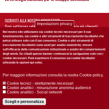
ISCRIVITI ALLA NOSTRA NEWSLETTER
Impostazioni privacy
Ogni settimana selezioniamo per te nostre storie più rilevanti:
non perderti gli aggiornamenti della nostra newsletter
Nel nostro sito utilizziamo sia cookie tecnici necessari per il suo
funzionamento, sia cookie e altri strumenti di tracciamento facoltativi che
potrai attivare solo con il tuo consenso. Cookie e altri strumenti di
tracciamento facoltativi sono usati per analisi statistiche, misure
sull'efficacia della comunicazione istituzionale e analisi dei comportamenti
degli utenti. Se chiudi questo banner continuerai la navigazione solo con i
cookie necessari. Puoi esprimere il consenso sui cookie facoltativi
attivando le opzioni qui sotto.
Privacy Policy
Accetto la
ISCRIVITI
Per maggiori informazioni consulta la nostra Cookie policy.
Cookie tecnici - strettamente necessari
Redazione
Copyright
Privacy
Area stampa
Cookie analitici - misurazione anonima audience
Cookie analitici - Social network
© 2025 Università di Padova
Tutti i diritti riservati P.I. 00742430283 C.F. 80006480281
Registrazione presso il Tribunale di Padova n. 2097/2012 del 18 giugno
Scegli e personalizza
2012