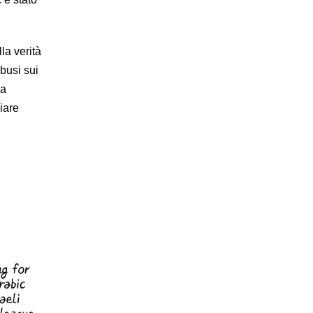
la verità
abusi sui
la
iare