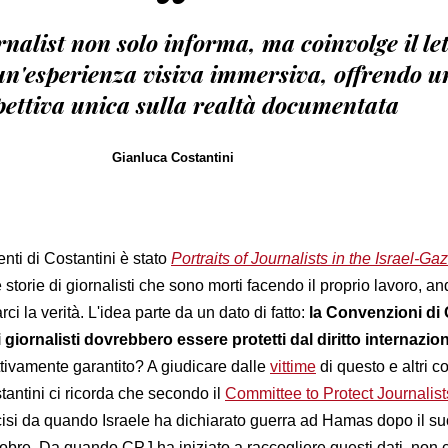
“
rnalist non solo informa, ma coinvolge il le
un'esperienza visiva immersiva, offrendo u
pettiva unica sulla realtà documentata
Gianluca Costantini
enti di Costantini è stato
Portraits of Journalists in the Israel-Ga
e storie di giornalisti che sono morti facendo il proprio lavoro, a
ci la verità. L'idea parte da un dato di fatto:
la Convenzioni di
giornalisti dovrebbero essere protetti dal diritto internazion
ettivamente garantito? A giudicare dalle
vittime
di questo e altri con
antini ci ricorda che secondo il
Committee to Protect Journalist
ccisi da quando Israele ha dichiarato guerra ad Hamas dopo il su
ottobre. Da quando CPJ ha iniziato a raccogliere questi dati, non c