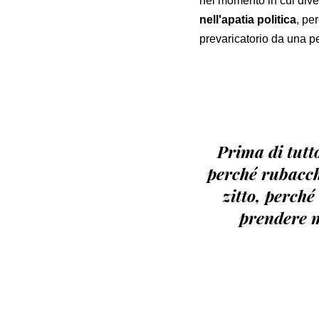
nel momento in cui dive
nell'apatia politica
, pe
prevaricatorio da una pe
Prima di tutt
perché rubacchi
zitto, perch
prendere m