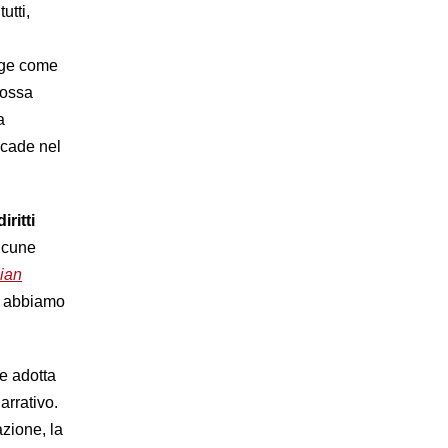
utti,
rge come
possa
a
ccade nel
ritti
alcune
lian
lo abbiamo
he adotta
arrativo.
azione, la