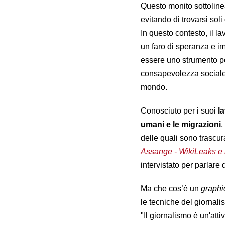
Questo monito sottolinea 
evitando di trovarsi sol
In questo contesto, il l
un faro di speranza e i
essere uno strumento p
consapevolezza sociale 
mondo.
Conosciuto per i suoi
l
umani e le migrazioni
,
delle quali sono trascur
Assange - WikiLeaks e la
intervistato per parlare
Ma che cos’è un
graphic
le tecniche del giornali
"Il giornalismo è un'att