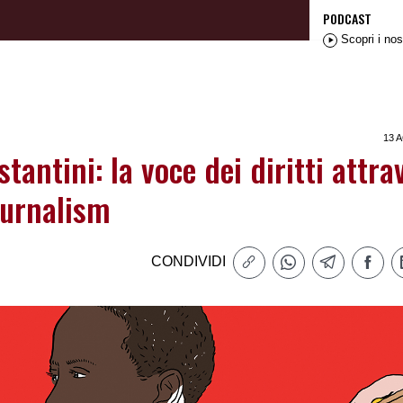
PODCAST
Scopri i nos
13 
tantini: la voce dei diritti attra
ournalism
CONDIVIDI