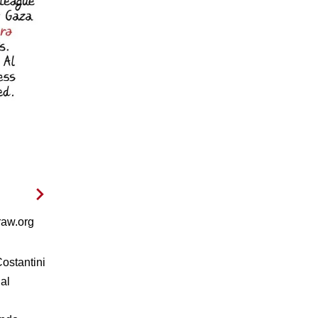
raw.org
Costantini
al