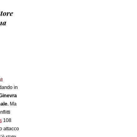
ttore
na
za
ndando in
 Ginevra
ale.
Ma
flitti
s
108
o attacco
’è stato