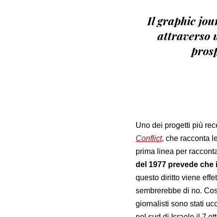
Il graphic jou
attraverso 
pros
Uno dei progetti più rec
Conflict
, che racconta l
prima linea per raccontar
del 1977 prevede che i 
questo diritto viene eff
sembrerebbe di no. Cost
giornalisti sono stati u
nel sud di Israele il 7 