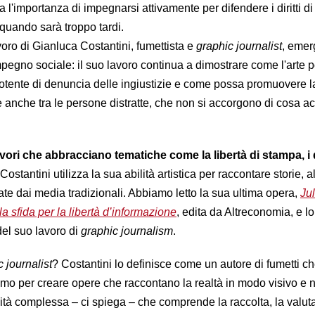
l'importanza di impegnarsi attivamente per difendere i diritti di t
i quando sarà troppo tardi.
avoro di Gianluca Costantini, fumettista e
graphic journalist
, eme
mpegno sociale: il suo lavoro continua a dimostrare come l'arte 
otente di denuncia delle ingiustizie e come possa promuovere l
anche tra le persone distratte, che non si accorgono di cosa a
avori che abbracciano tematiche come la libertà di stampa, i di
 Costantini utilizza la sua abilità artistica per raccontare storie, 
ate dai media tradizionali. Abbiamo letto la sua ultima opera,
Ju
 sfida per la libertà d’informazione
, edita da Altreconomia, e 
 del suo lavoro di
graphic journalism
.
 journalist
? Costantini lo definisce come un autore di fumetti c
smo per creare opere che raccontano la realtà in modo visivo e n
ività complessa – ci spiega – che comprende la raccolta, la valut