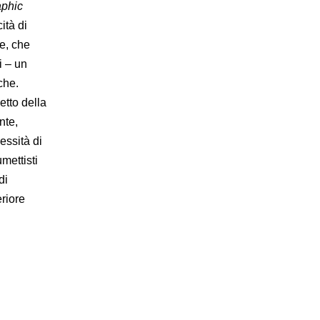
aphic
ità di
le, che
i – un
che.
tto della
nte,
essità di
mettisti
di
eriore