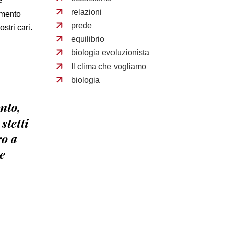
e
relazioni
amento
prede
stri cari.
equilibrio
biologia evoluzionista
Il clima che vogliamo
biologia
ento,
stetti
ro a
e