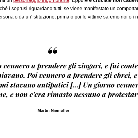
nti un
personaggio ingombrante
. Eppure
è cruciale non cader
rché i soprusi riguardano tutti: se viene manifestato un comport
rsona o da un’istituzione, prima o poi le vittime saremo noi o i no
“
o vennero a prendere gli zingari, e fui cont
avano. Poi vennero a prendere gli ebrei, e 
é mi stavano antipatici […] Un giorno venne
e, e non c'era rimasto nessuno a protestar
Martin Niemöller