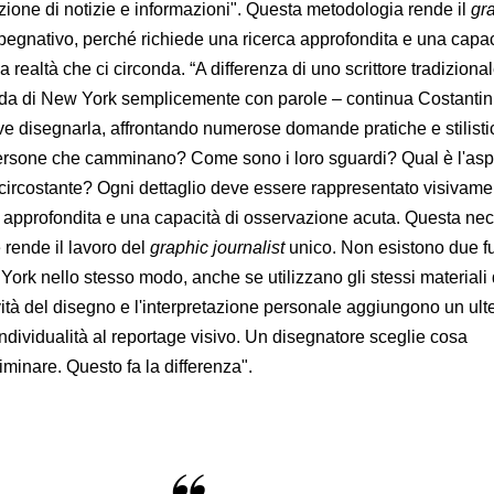
zione di notizie e informazioni". Questa metodologia rende il
gr
egnativo, perché richiede una ricerca approfondita e una capac
 realtà che ci circonda. “A differenza di uno scrittore tradiziona
ada di New York semplicemente con parole – continua Costantin
eve disegnarla, affrontando numerose domande pratiche e stilisti
ersone che camminano? Come sono i loro sguardi? Qual è l'aspe
circostante? Ogni dettaglio deve essere rappresentato visivame
 approfondita e una capacità di osservazione acuta. Questa nec
e rende il lavoro del
graphic journalist
unico. Non esistono due fu
rk nello stesso modo, anche se utilizzano gli stessi materiali 
vità del disegno e l'interpretazione personale aggiungono un ult
individualità al reportage visivo. Un disegnatore sceglie cosa
minare. Questo fa la differenza".