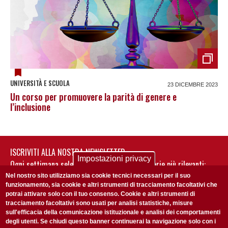
UNIVERSITÀ E SCUOLA
23 DICEMBRE 2023
Un corso per promuovere la parità di genere e
l’inclusione
ISCRIVITI ALLA NOSTRA NEWSLETTER
Impostazioni privacy
Ogni settimana selezioniamo per te nostre storie più rilevanti:
non perderti gli aggiornamenti della nostra newsletter
Nel nostro sito utilizziamo sia cookie tecnici necessari per il suo
funzionamento, sia cookie e altri strumenti di tracciamento facoltativi che
potrai attivare solo con il tuo consenso. Cookie e altri strumenti di
tracciamento facoltativi sono usati per analisi statistiche, misure
sull'efficacia della comunicazione istituzionale e analisi dei comportamenti
degli utenti. Se chiudi questo banner continuerai la navigazione solo con i