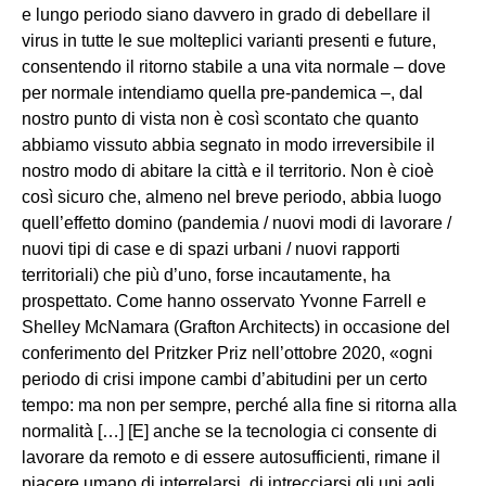
e lungo periodo siano davvero in grado di debellare il
virus in tutte le sue molteplici varianti presenti e future,
consentendo il ritorno stabile a una vita normale – dove
per normale intendiamo quella pre-pandemica –, dal
nostro punto di vista non è così scontato che quanto
abbiamo vissuto abbia segnato in modo irreversibile il
nostro modo di abitare la città e il territorio. Non è cioè
così sicuro che, almeno nel breve periodo, abbia luogo
quell’effetto domino (pandemia / nuovi modi di lavorare /
nuovi tipi di case e di spazi urbani / nuovi rapporti
territoriali) che più d’uno, forse incautamente, ha
prospettato. Come hanno osservato Yvonne Farrell e
Shelley McNamara (Grafton Architects) in occasione del
conferimento del Pritzker Priz nell’ottobre 2020, «ogni
periodo di crisi impone cambi d’abitudini per un certo
tempo: ma non per sempre, perché alla fine si ritorna alla
normalità […] [E] anche se la tecnologia ci consente di
lavorare da remoto e di essere autosufficienti, rimane il
piacere umano di interrelarsi, di intrecciarsi gli uni agli