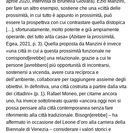
aprile 2020, intervista di Brunella Giovara). Ezio Manzini,
per fare un altro esempio, sostiene che una «città delle
prossimità, in cui tutto è appunto in prossimità, può
essere la prospettiva con cui contrastare quella distopica
[…], sfortunatamente, molto potente e già ampiamente
operante, del tutto a/da casa» (
Abitare la prossimità
,
Egea, 2021, p. 3). Quella proposta da Manzini è invece
«una città in cui a questa prossimità funzionale ne
corrispond[erebbe] una relazionale, grazie a cui le
persone [avrebbero] più opportunità di incontrarsi,
sostenersi a vicenda, avere cura reciproca e
dell’ambiente, collaborare per raggiungere assieme degli
obiettivi. In definitiva, una città costruita a partire dalla vita
dei cittadini» (p. 1). Rafael Moneo, per citarne ancora
uno, ha invece sottolineato quanto «ancora oggi non si
possa pensare alla città contemporanea senza fare
riferimento alla città tradizionale. Bisogn[erebbe] – ha
affermato in occasione del Leone d’oro alla carriera della
Biennale di Venezia – considerare i valori storici e