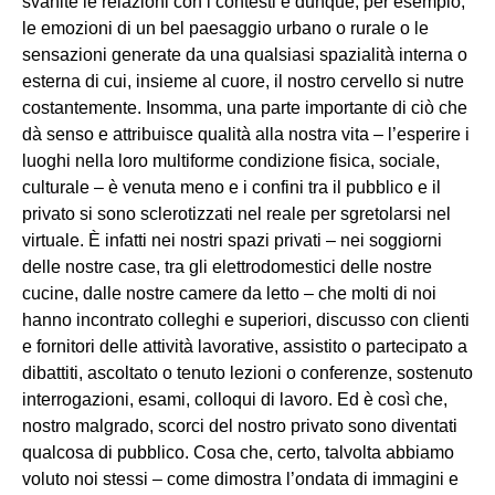
svanite le relazioni con i contesti e dunque, per esempio,
le emozioni di un bel paesaggio urbano o rurale o le
sensazioni generate da una qualsiasi spazialità interna o
esterna di cui, insieme al cuore, il nostro cervello si nutre
costantemente. Insomma, una parte importante di ciò che
dà senso e attribuisce qualità alla nostra vita – l’esperire i
luoghi nella loro multiforme condizione fisica, sociale,
culturale – è venuta meno e i confini tra il pubblico e il
privato si sono sclerotizzati nel reale per sgretolarsi nel
virtuale. È infatti nei nostri spazi privati – nei soggiorni
delle nostre case, tra gli elettrodomestici delle nostre
cucine, dalle nostre camere da letto – che molti di noi
hanno incontrato colleghi e superiori, discusso con clienti
e fornitori delle attività lavorative, assistito o partecipato a
dibattiti, ascoltato o tenuto lezioni o conferenze, sostenuto
interrogazioni, esami, colloqui di lavoro. Ed è così che,
nostro malgrado, scorci del nostro privato sono diventati
qualcosa di pubblico. Cosa che, certo, talvolta abbiamo
voluto noi stessi – come dimostra l’ondata di immagini e