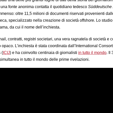
 una fonte anonima contatta il quotidiano tedesco
Süddeutsche 
enso: oltre 11,5 milioni di documenti riservati provenienti dall
ca, specializzato nella creazione di società offshore. Lo studio
ama, da cui il nome dell’inchiesta.
l, contratti, registri societari, una vera ragnatela di società e c
paco. L’inchiesta è stata coordinata dall’International Consort
 (
ICIJ
) e ha coinvolto centinaia di giornalisti
in tutto il mondo
. Il
imultanea in tutto il mondo delle prime rivelazioni.