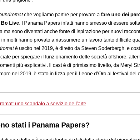
aundromat
che vogliamo partire per provare a
fare uno dei perc
 Bo Live
. I Panama Papers infatti hanno smesso di essere solt
ca ma sono diventati anche fonte di ispirazione per nuovi raccont
i, in molti hanno provato a riassumere un lavoro tanto difficile qu
dromat
è uscito nel 2019, è diretto da Steven Soderbergh, e cos
ecciate per spiegare il funzionamento delle società offshore, alte
menti più esplicativi. Il cast è di primissimo livello, da Meryl S
re nel 2019, è stato in lizza per il Leone d’Oro al festival del 
omat: uno scandalo a servizio dell'arte
no stati i Panama Papers?
ti una delle più grandi fughe di dati della storia del giornalism