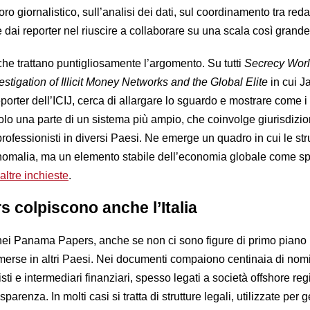
ro giornalistico, sull’analisi dei dati, sul coordinamento tra red
te dai reporter nel riuscire a collaborare su una scala così grand
che trattano puntigliosamente l’argomento. Su tutti
Secrecy Worl
tigation of Illicit Money Networks and the Global Elite
in cui J
eporter dell’ICIJ, cerca di allargare lo sguardo e mostrare come
lo una parte di un sistema più ampio, che coinvolge giurisdizio
 professionisti in diversi Paesi. Ne emerge un quadro in cui le str
nomalia, ma un elemento stabile dell’economia globale come s
altre inchieste
.
 colpiscono anche l’Italia
nei Panama Papers, anche se non ci sono figure di primo piano
merse in altri Paesi. Nei documenti compaiono centinaia di nomi
sti e intermediari finanziari, spesso legati a società offshore regi
parenza. In molti casi si tratta di strutture legali, utilizzate per g