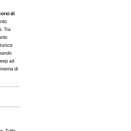
orsi di
anto
i. Tra
anto
truisce
rnando
treep ad
cinema di
o. Tutto