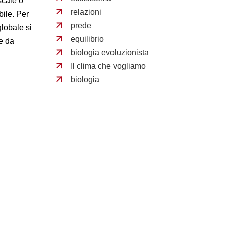
scale o
relazioni
bile. Per
prede
lobale si
equilibrio
 e da
biologia evoluzionista
Il clima che vogliamo
biologia