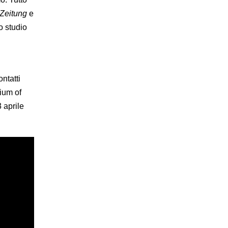
Zeitung
e
o studio
ontatti
ium of
 3 aprile