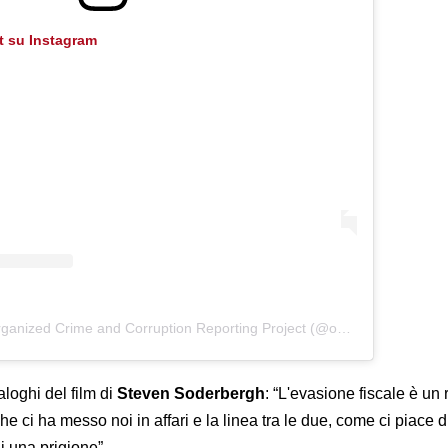
t su Instagram
Un post condiviso da Organized Crime and Corruption Reporting Project (@occrp)
aloghi del film di
Steven Soderbergh
: “L'evasione fiscale è un
che ci ha messo noi in affari e la linea tra le due, come ci piace d
di una prigione”.