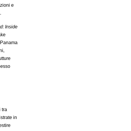
azioni e
e.
d: Inside
ake
 i Panama
ni,
utture
pesso
 tra
strate in
estire