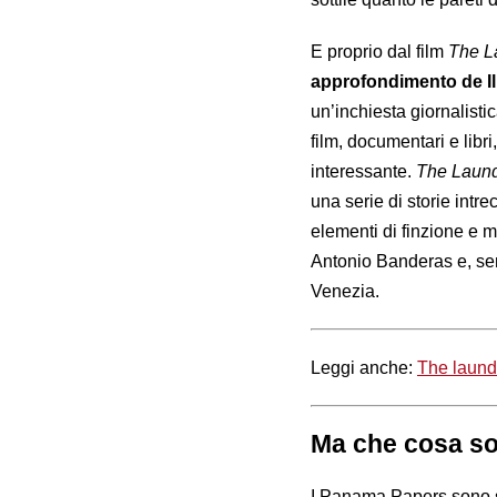
E proprio dal film
The L
approfondimento de Il
un’inchiesta giornalisti
film, documentari e libr
interessante.
The Laun
una serie di storie intr
elementi di finzione e mo
Antonio Banderas e, semp
Venezia.
Leggi anche:
The laundr
Ma che cosa so
I Panama Papers sono sta