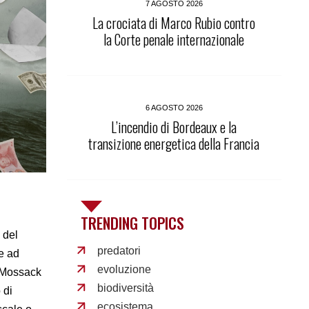
7 AGOSTO 2026
La crociata di Marco Rubio contro
la Corte penale internazionale
6 AGOSTO 2026
L’incendio di Bordeaux e la
transizione energetica della Francia
TRENDING TOPICS
 del
predatori
 e ad
evoluzione
e Mossack
biodiversità
 di
ecosistema