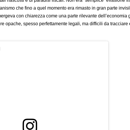
tali nascosti e di paradisi fiscali. Non era “semplice” evasione fi
canismo che fino a quel momento era rimasto in gran parte invisi
 emergeva con chiarezza come una parte rilevante dell’economia g
re opache, spesso perfettamente legali, ma difficili da tracciare