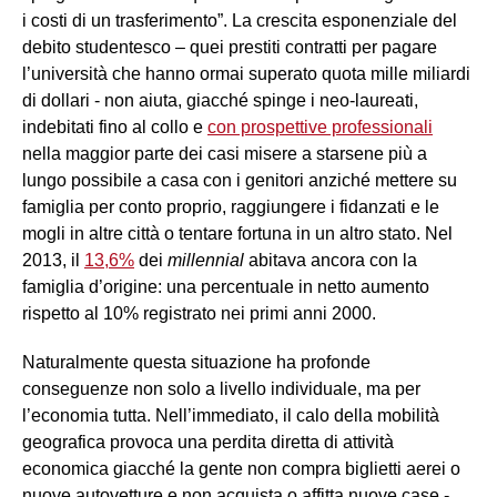
i costi di un trasferimento”. La crescita esponenziale del
debito studentesco – quei prestiti contratti per pagare
l’università che hanno ormai superato quota mille miliardi
di dollari - non aiuta, giacché spinge i neo-laureati,
indebitati fino al collo e
con prospettive professionali
nella maggior parte dei casi misere a starsene più a
lungo possibile a casa con i genitori anziché mettere su
famiglia per conto proprio, raggiungere i fidanzati e le
mogli in altre città o tentare fortuna in un altro stato. Nel
2013, il
13,6%
dei
millennial
abitava ancora con la
famiglia d’origine: una percentuale in netto aumento
rispetto al 10% registrato nei primi anni 2000.
Naturalmente questa situazione ha profonde
conseguenze non solo a livello individuale, ma per
l’economia tutta. Nell’immediato, il calo della mobilità
geografica provoca una perdita diretta di attività
economica giacché la gente non compra biglietti aerei o
nuove autovetture e non acquista o affitta nuove case -