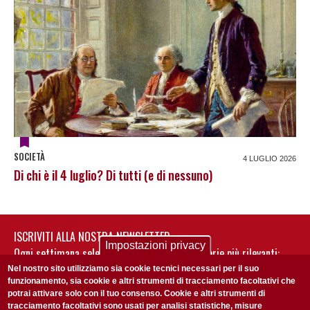
SOCIETÀ
4 LUGLIO 2026
Di chi è il 4 luglio? Di tutti (e di nessuno)
ISCRIVITI ALLA NOSTRA NEWSLETTER
Impostazioni privacy
Ogni settimana selezioniamo per te nostre storie più rilevanti:
non perderti gli aggiornamenti della nostra newsletter
Nel nostro sito utilizziamo sia cookie tecnici necessari per il suo
funzionamento, sia cookie e altri strumenti di tracciamento facoltativi che
potrai attivare solo con il tuo consenso. Cookie e altri strumenti di
tracciamento facoltativi sono usati per analisi statistiche, misure