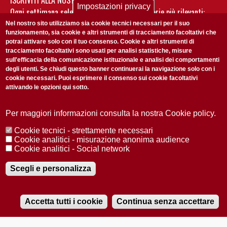
Impostazioni privacy
Ogni settimana selezioniamo per te nostre storie più rilevanti:
non perderti gli aggiornamenti della nostra newsletter
Nel nostro sito utilizziamo sia cookie tecnici necessari per il suo
funzionamento, sia cookie e altri strumenti di tracciamento facoltativi che
potrai attivare solo con il tuo consenso. Cookie e altri strumenti di
tracciamento facoltativi sono usati per analisi statistiche, misure
sull'efficacia della comunicazione istituzionale e analisi dei comportamenti
degli utenti. Se chiudi questo banner continuerai la navigazione solo con i
cookie necessari. Puoi esprimere il consenso sui cookie facoltativi
attivando le opzioni qui sotto.
Privacy Policy
Accetto la
ISCRIVITI
Per maggiori informazioni consulta la nostra Cookie policy.
Cookie tecnici - strettamente necessari
Redazione
Copyright
Privacy
Area stampa
Cookie analitici - misurazione anonima audience
Cookie analitici - Social network
© 2025 Università di Padova
Tutti i diritti riservati P.I. 00742430283 C.F. 80006480281
Registrazione presso il Tribunale di Padova n. 2097/2012 del 18 giugno
Scegli e personalizza
2012
Accetta tutti i cookie
Continua senza accettare
RADIOBUE.IT
Audio