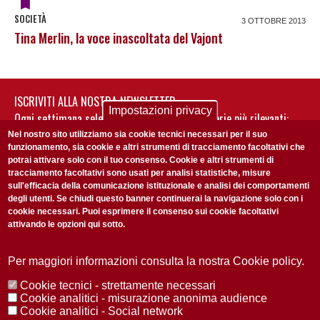
SOCIETÀ
3 OTTOBRE 2013
Tina Merlin, la voce inascoltata del Vajont
ISCRIVITI ALLA NOSTRA NEWSLETTER
Impostazioni privacy
Ogni settimana selezioniamo per te nostre storie più rilevanti:
non perderti gli aggiornamenti della nostra newsletter
Nel nostro sito utilizziamo sia cookie tecnici necessari per il suo
funzionamento, sia cookie e altri strumenti di tracciamento facoltativi che
potrai attivare solo con il tuo consenso. Cookie e altri strumenti di
tracciamento facoltativi sono usati per analisi statistiche, misure
sull'efficacia della comunicazione istituzionale e analisi dei comportamenti
degli utenti. Se chiudi questo banner continuerai la navigazione solo con i
cookie necessari. Puoi esprimere il consenso sui cookie facoltativi
attivando le opzioni qui sotto.
Privacy Policy
Accetto la
ISCRIVITI
Per maggiori informazioni consulta la nostra Cookie policy.
Cookie tecnici - strettamente necessari
Redazione
Copyright
Privacy
Area stampa
Cookie analitici - misurazione anonima audience
Cookie analitici - Social network
© 2025 Università di Padova