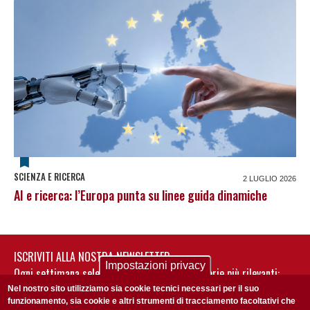
SCIENZA E RICERCA
2 LUGLIO 2026
AI e ricerca: l’Europa punta su linee guida dinamiche
ISCRIVITI ALLA NOSTRA NEWSLETTER
Impostazioni privacy
Ogni settimana selezioniamo per te nostre storie più rilevanti:
non perderti gli aggiornamenti della nostra newsletter
Nel nostro sito utilizziamo sia cookie tecnici necessari per il suo
funzionamento, sia cookie e altri strumenti di tracciamento facoltativi che