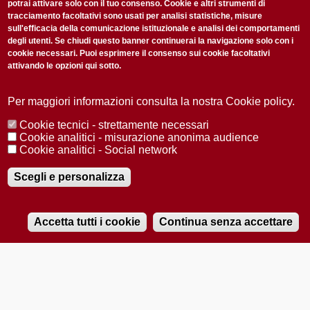
potrai attivare solo con il tuo consenso. Cookie e altri strumenti di
tracciamento facoltativi sono usati per analisi statistiche, misure
sull'efficacia della comunicazione istituzionale e analisi dei comportamenti
degli utenti. Se chiudi questo banner continuerai la navigazione solo con i
cookie necessari. Puoi esprimere il consenso sui cookie facoltativi
attivando le opzioni qui sotto.
Privacy Policy
Accetto la
ISCRIVITI
Per maggiori informazioni consulta la nostra Cookie policy.
Cookie tecnici - strettamente necessari
Redazione
Copyright
Privacy
Area stampa
Cookie analitici - misurazione anonima audience
Cookie analitici - Social network
© 2025 Università di Padova
Tutti i diritti riservati P.I. 00742430283 C.F. 80006480281
Registrazione presso il Tribunale di Padova n. 2097/2012 del 18 giugno
Scegli e personalizza
2012
Accetta tutti i cookie
Continua senza accettare
RADIOBUE.IT
Audio
Player