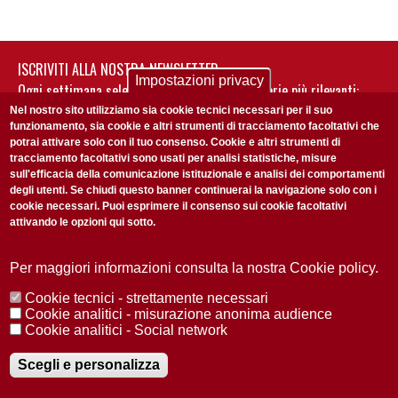
ISCRIVITI ALLA NOSTRA NEWSLETTER
Impostazioni privacy
Ogni settimana selezioniamo per te nostre storie più rilevanti:
non perderti gli aggiornamenti della nostra newsletter
Nel nostro sito utilizziamo sia cookie tecnici necessari per il suo
funzionamento, sia cookie e altri strumenti di tracciamento facoltativi che
potrai attivare solo con il tuo consenso. Cookie e altri strumenti di
tracciamento facoltativi sono usati per analisi statistiche, misure
sull'efficacia della comunicazione istituzionale e analisi dei comportamenti
degli utenti. Se chiudi questo banner continuerai la navigazione solo con i
cookie necessari. Puoi esprimere il consenso sui cookie facoltativi
attivando le opzioni qui sotto.
Privacy Policy
Accetto la
ISCRIVITI
Per maggiori informazioni consulta la nostra Cookie policy.
Cookie tecnici - strettamente necessari
Redazione
Copyright
Privacy
Area stampa
Cookie analitici - misurazione anonima audience
Cookie analitici - Social network
© 2025 Università di Padova
Tutti i diritti riservati P.I. 00742430283 C.F. 80006480281
Registrazione presso il Tribunale di Padova n. 2097/2012 del 18 giugno
Scegli e personalizza
2012