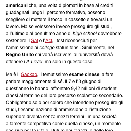
americani
che, una volta diplomati in base ai crediti
guadagnati lungo il percorso formativo, possono
scegliere di mettere il tocco in cassetto e trovarsi un
lavoro. Ma se volessero invece proseguire gli studi,
all’ultimo o al penultimo anno di
high school
dovrebbero
sostenere il
Sat
o l’
Act
, i test riconosciuti per
l’ammissione ai
college
statunitensi. Similmente, nel
Regno Unito
chi vorrà iscriversi all’università dovrà
ottenere
l’A-Level
, ma solo in questo caso.
Ma è il
Gaokao
, il temutissimo
esame cinese
, a fare
parlare maggiormente di sé. Il 7 e l’8 giugno di
quest’anno lo hanno affrontato 9,42 milioni di studenti
cinesi al termine del loro percorso scolastico secondario.
Obbligatorio solo per coloro che intendono proseguire gli
studi, l’esame nazione di ammissione all’istruzione
superiore diventa senza mezzi termini , in una società
altamente competitiva come quella cinese, un momento
decisivo per la vita e il futuro dei ragazzi e dello loro