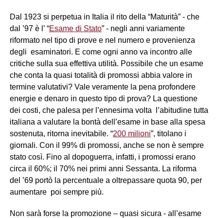
Dal 1923 si perpetua in Italia il rito della “Maturità” - che
dal ’97 è l’ “
Esame di Stato
” - negli anni variamente
riformato nel tipo di prove e nel numero e provenienza
degli esaminatori. E come ogni anno va incontro alle
critiche sulla sua effettiva utilità. Possibile che un esame
che conta la quasi totalità di promossi abbia valore in
termine valutativi? Vale veramente la pena profondere
energie e denaro in questo tipo di prova? La questione
dei costi, che palesa per l’ennesima volta l’abitudine tutta
italiana a valutare la bontà dell’esame in base alla spesa
sostenuta, ritorna inevitabile. “
200 milioni
”, titolano i
giornali. Con il 99% di promossi, anche se non è sempre
stato così. Fino al dopoguerra, infatti, i promossi erano
circa il 60%; il 70% nei primi anni Sessanta. La riforma
del ’69 portò la percentuale a oltrepassare quota 90, per
aumentare poi sempre più.
Non sarà forse la promozione – quasi sicura - all’esame