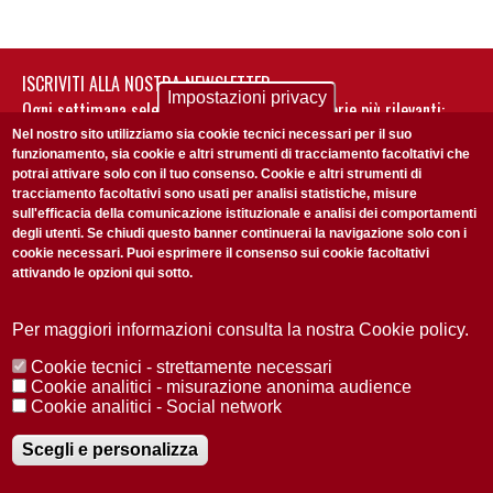
ISCRIVITI ALLA NOSTRA NEWSLETTER
Impostazioni privacy
Ogni settimana selezioniamo per te nostre storie più rilevanti:
non perderti gli aggiornamenti della nostra newsletter
Nel nostro sito utilizziamo sia cookie tecnici necessari per il suo
funzionamento, sia cookie e altri strumenti di tracciamento facoltativi che
potrai attivare solo con il tuo consenso. Cookie e altri strumenti di
tracciamento facoltativi sono usati per analisi statistiche, misure
sull'efficacia della comunicazione istituzionale e analisi dei comportamenti
degli utenti. Se chiudi questo banner continuerai la navigazione solo con i
cookie necessari. Puoi esprimere il consenso sui cookie facoltativi
attivando le opzioni qui sotto.
Privacy Policy
Accetto la
ISCRIVITI
Per maggiori informazioni consulta la nostra Cookie policy.
Cookie tecnici - strettamente necessari
Redazione
Copyright
Privacy
Area stampa
Cookie analitici - misurazione anonima audience
Cookie analitici - Social network
© 2025 Università di Padova
Tutti i diritti riservati P.I. 00742430283 C.F. 80006480281
Registrazione presso il Tribunale di Padova n. 2097/2012 del 18 giugno
Scegli e personalizza
2012