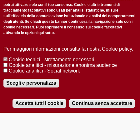
potrai attivare solo con il tuo consenso. Cookie e altri strumenti di
tracciamento facoltativi sono usati per analisi statistiche, misure
sull'efficacia della comunicazione istituzionale e analisi dei comportamenti
degli utenti. Se chiudi questo banner continuerai la navigazione solo con i
cookie necessari. Puoi esprimere il consenso sui cookie facoltativi
attivando le opzioni qui sotto.
Privacy Policy
Accetto la
ISCRIVITI
Per maggiori informazioni consulta la nostra Cookie policy.
Cookie tecnici - strettamente necessari
Redazione
Copyright
Privacy
Area stampa
Cookie analitici - misurazione anonima audience
Cookie analitici - Social network
© 2025 Università di Padova
Tutti i diritti riservati P.I. 00742430283 C.F. 80006480281
Registrazione presso il Tribunale di Padova n. 2097/2012 del 18 giugno
Scegli e personalizza
2012
Accetta tutti i cookie
Continua senza accettare
RADIOBUE.IT
Audio
Player