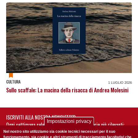
CULTURA
1 LUGLIO 2026
Sullo scaffale: La macina della risacca di Andrea Molesini
ISCRIVITI ALLA NOSTRA NEWSLETTER
Impostazioni privacy
Ogni settimana selezioniamo per te nostre storie più rilevanti:
non perderti gli aggiornamenti della nostra newsletter
Nel nostro sito utilizziamo sia cookie tecnici necessari per il suo
funzionamento, sia cookie e altri strumenti di tracciamento facoltativi che