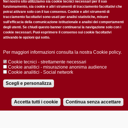
non perderti gli aggiornamenti della nostra newsletter
Nel nostro sito utilizziamo sia cookie tecnici necessari per il suo
funzionamento, sia cookie e altri strumenti di tracciamento facoltativi che
potrai attivare solo con il tuo consenso. Cookie e altri strumenti di
tracciamento facoltativi sono usati per analisi statistiche, misure
sull'efficacia della comunicazione istituzionale e analisi dei comportamenti
degli utenti. Se chiudi questo banner continuerai la navigazione solo con i
cookie necessari. Puoi esprimere il consenso sui cookie facoltativi
attivando le opzioni qui sotto.
Privacy Policy
Accetto la
ISCRIVITI
Per maggiori informazioni consulta la nostra Cookie policy.
Cookie tecnici - strettamente necessari
Redazione
Copyright
Privacy
Area stampa
Cookie analitici - misurazione anonima audience
Cookie analitici - Social network
© 2025 Università di Padova
Tutti i diritti riservati P.I. 00742430283 C.F. 80006480281
Registrazione presso il Tribunale di Padova n. 2097/2012 del 18 giugno
Scegli e personalizza
2012
Accetta tutti i cookie
Continua senza accettare
RADIOBUE.IT
Audio
Player