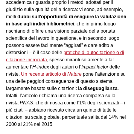
accademica riguarda proprio i metodi adottati per il
giudizio sulla qualità della ricerca: vi sono, ad esempio,
molti
dubbi sull’opportunità di eseguire la valutazione
in base agli indici bibliometrici
, che in primo luogo
rischiano di offrire una visione parziale della portata
scientifica del lavoro in questione, e in secondo luogo
possono essere facilmente “aggirati” e dare adito a
distorsioni – è il caso delle
pratiche di autocitazione o di
citazione incrociata
, spesso miranti solamente a far
aumentare l’
H-index
degli autori o l’
Impact factor
delle
riviste.
Un recente articolo di
Nature
pone l’attenzione su
una delle peggiori conseguenze di questo sistema
largamente basato sulle citazioni:
la diseguaglianza
.
Infatti, l’articolo richiama una ricerca comparsa sulla
rivista
PNAS
, che dimostra come l’1% degli scienziati – i
più citati – abbiano ricevuto circa un quinto di tutte le
citazioni su scala globale, percentuale salita dal 14% nel
2000 al 21% nel 2015.