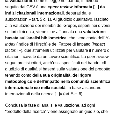
la valutazione
: come si legge nel bando, il metodo
seguito dai GEV è una «
peer review
informata [...] da
indizi citazionali internazionali
, depurati dalle
autocitazioni» (art. 5 c. 1). Al giudizio qualitativo, lasciato
alla valutazione dei membri dei Gruppi, esperti nei diversi
settori di ricerca, viene cioè affiancata una
valutazione
basata sull’analisi bibliometrica
, che tiene conto dell’
H-
index
(indice di Hirsch) e del Fattore di Impatto (
Impact
factor
, IF), due strumenti utilizzati per valutare il numero di
citazioni ricevute da un lavoro scientifico. La
peer-review
segue precisi criteri, anch’essi specificati nel bando: «Il
giudizio di qualità si baserà sulla valutazione del prodotto
tenendo conto
della sua originalità, del rigore
metodologico e dell’impatto nella comunità scientifica
internazionale e/o nella società
, in base a standard
internazionali della ricerca [...]» (art. 5 c. 6).
Conclusa la fase di analisi e valutazione, ad ogni
“prodotto della ricerca” viene assegnato un giudizio, che