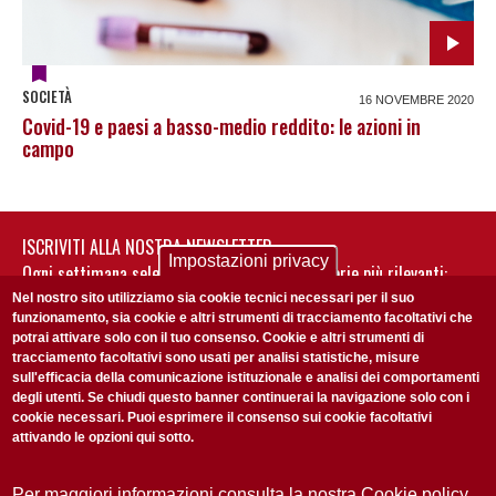
SOCIETÀ
16 NOVEMBRE 2020
Covid-19 e paesi a basso-medio reddito: le azioni in
campo
ISCRIVITI ALLA NOSTRA NEWSLETTER
Impostazioni privacy
Ogni settimana selezioniamo per te nostre storie più rilevanti:
non perderti gli aggiornamenti della nostra newsletter
Nel nostro sito utilizziamo sia cookie tecnici necessari per il suo
funzionamento, sia cookie e altri strumenti di tracciamento facoltativi che
potrai attivare solo con il tuo consenso. Cookie e altri strumenti di
tracciamento facoltativi sono usati per analisi statistiche, misure
sull'efficacia della comunicazione istituzionale e analisi dei comportamenti
degli utenti. Se chiudi questo banner continuerai la navigazione solo con i
cookie necessari. Puoi esprimere il consenso sui cookie facoltativi
attivando le opzioni qui sotto.
Privacy Policy
Accetto la
ISCRIVITI
Per maggiori informazioni consulta la nostra Cookie policy.