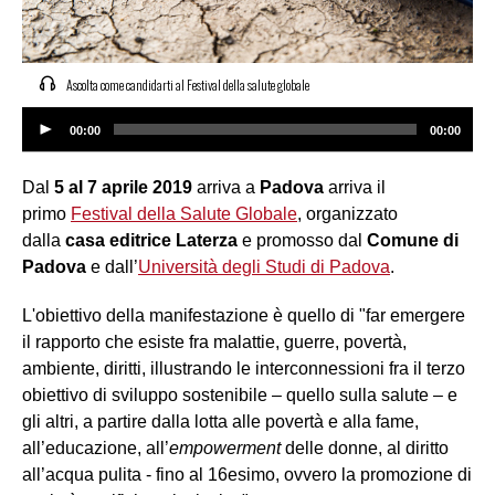
Ascolta come candidarti al Festival della salute globale
Audio
00:00
00:00
Player
Dal
5 al 7 aprile 2019
arriva a
Padova
arriva il
primo
Festival della Salute Globale
, organizzato
dalla
casa editrice Laterza
e promosso dal
Comune di
Padova
e dall’
Università degli Studi di Padova
.
L'obiettivo della manifestazione è quello di "far emergere
il rapporto che esiste fra malattie, guerre, povertà,
ambiente, diritti, illustrando le interconnessioni fra il terzo
obiettivo di sviluppo sostenibile – quello sulla salute – e
gli altri, a partire dalla lotta alle povertà e alla fame,
all’educazione, all’
empowerment
delle donne, al diritto
all’acqua pulita - fino al 16esimo, ovvero la promozione di