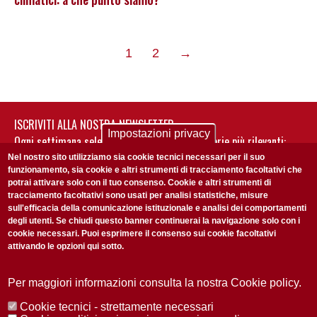
pagina
1
2
→
successiva
ISCRIVITI ALLA NOSTRA NEWSLETTER
Impostazioni privacy
Ogni settimana selezioniamo per te nostre storie più rilevanti:
non perderti gli aggiornamenti della nostra newsletter
Nel nostro sito utilizziamo sia cookie tecnici necessari per il suo
funzionamento, sia cookie e altri strumenti di tracciamento facoltativi che
potrai attivare solo con il tuo consenso. Cookie e altri strumenti di
tracciamento facoltativi sono usati per analisi statistiche, misure
sull'efficacia della comunicazione istituzionale e analisi dei comportamenti
degli utenti. Se chiudi questo banner continuerai la navigazione solo con i
cookie necessari. Puoi esprimere il consenso sui cookie facoltativi
attivando le opzioni qui sotto.
Privacy Policy
Accetto la
ISCRIVITI
Per maggiori informazioni consulta la nostra Cookie policy.
Cookie tecnici - strettamente necessari
Redazione
Copyright
Privacy
Area stampa