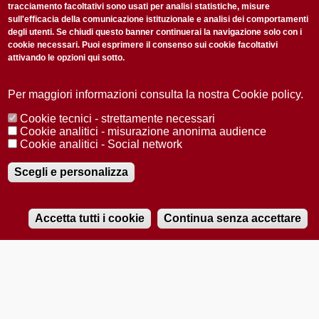
tracciamento facoltativi sono usati per analisi statistiche, misure
sull'efficacia della comunicazione istituzionale e analisi dei comportamenti
degli utenti. Se chiudi questo banner continuerai la navigazione solo con i
cookie necessari. Puoi esprimere il consenso sui cookie facoltativi
attivando le opzioni qui sotto.
Privacy Policy
Accetto la
ISCRIVITI
Per maggiori informazioni consulta la nostra Cookie policy.
Cookie tecnici - strettamente necessari
Redazione
Copyright
Privacy
Area stampa
Cookie analitici - misurazione anonima audience
Cookie analitici - Social network
© 2025 Università di Padova
Tutti i diritti riservati P.I. 00742430283 C.F. 80006480281
Registrazione presso il Tribunale di Padova n. 2097/2012 del 18 giugno
Scegli e personalizza
2012
Accetta tutti i cookie
Continua senza accettare
RADIOBUE.IT
Audio
Player