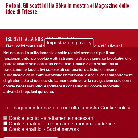
Fotoni. Gli scatti di Ila Bêka in mostra al Magazzino delle
idee di Trieste
ISCRIVITI ALLA NOSTRA NEWSLETTER
Impostazioni privacy
Ogni settimana selezioniamo per te nostre storie più rilevanti:
non perderti gli aggiornamenti della nostra newsletter
Nel nostro sito utilizziamo sia cookie tecnici necessari per il suo
funzionamento, sia cookie e altri strumenti di tracciamento facoltativi che
potrai attivare solo con il tuo consenso. Cookie e altri strumenti di
tracciamento facoltativi sono usati per analisi statistiche, misure
sull'efficacia della comunicazione istituzionale e analisi dei comportamenti
degli utenti. Se chiudi questo banner continuerai la navigazione solo con i
cookie necessari. Puoi esprimere il consenso sui cookie facoltativi
attivando le opzioni qui sotto.
Privacy Policy
Accetto la
ISCRIVITI
Per maggiori informazioni consulta la nostra Cookie policy.
Cookie tecnici - strettamente necessari
Redazione
Copyright
Privacy
Area stampa
Cookie analitici - misurazione anonima audience
Cookie analitici - Social network
© 2025 Università di Padova
Tutti i diritti riservati P.I. 00742430283 C.F. 80006480281