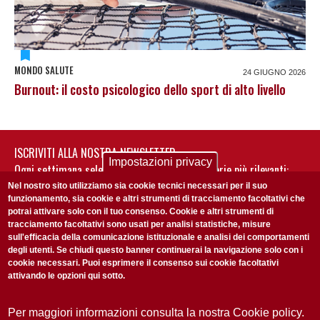
MONDO SALUTE
24 GIUGNO 2026
Burnout: il costo psicologico dello sport di alto livello
ISCRIVITI ALLA NOSTRA NEWSLETTER
Impostazioni privacy
Ogni settimana selezioniamo per te nostre storie più rilevanti:
non perderti gli aggiornamenti della nostra newsletter
Nel nostro sito utilizziamo sia cookie tecnici necessari per il suo
funzionamento, sia cookie e altri strumenti di tracciamento facoltativi che
potrai attivare solo con il tuo consenso. Cookie e altri strumenti di
tracciamento facoltativi sono usati per analisi statistiche, misure
sull'efficacia della comunicazione istituzionale e analisi dei comportamenti
degli utenti. Se chiudi questo banner continuerai la navigazione solo con i
cookie necessari. Puoi esprimere il consenso sui cookie facoltativi
attivando le opzioni qui sotto.
Privacy Policy
Accetto la
ISCRIVITI
Per maggiori informazioni consulta la nostra Cookie policy.