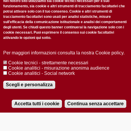
non perderti gli aggiornamenti della nostra newsletter
Nel nostro sito utilizziamo sia cookie tecnici necessari per il suo
funzionamento, sia cookie e altri strumenti di tracciamento facoltativi che
potrai attivare solo con il tuo consenso. Cookie e altri strumenti di
tracciamento facoltativi sono usati per analisi statistiche, misure
sull'efficacia della comunicazione istituzionale e analisi dei comportamenti
degli utenti. Se chiudi questo banner continuerai la navigazione solo con i
cookie necessari. Puoi esprimere il consenso sui cookie facoltativi
attivando le opzioni qui sotto.
Privacy Policy
Accetto la
ISCRIVITI
Per maggiori informazioni consulta la nostra Cookie policy.
Cookie tecnici - strettamente necessari
Redazione
Copyright
Privacy
Area stampa
Cookie analitici - misurazione anonima audience
Cookie analitici - Social network
© 2025 Università di Padova
Tutti i diritti riservati P.I. 00742430283 C.F. 80006480281
Registrazione presso il Tribunale di Padova n. 2097/2012 del 18 giugno
Scegli e personalizza
2012
Accetta tutti i cookie
Continua senza accettare
RADIOBUE.IT
Audio
Player