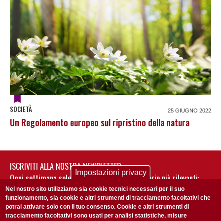
SOCIETÀ
25 GIUGNO 2022
Un Regolamento europeo sul ripristino della natura
ISCRIVITI ALLA NOSTRA NEWSLETTER
Impostazioni privacy
Ogni settimana selezioniamo per te nostre storie più rilevanti:
non perderti gli aggiornamenti della nostra newsletter
Nel nostro sito utilizziamo sia cookie tecnici necessari per il suo
funzionamento, sia cookie e altri strumenti di tracciamento facoltativi che
potrai attivare solo con il tuo consenso. Cookie e altri strumenti di
tracciamento facoltativi sono usati per analisi statistiche, misure