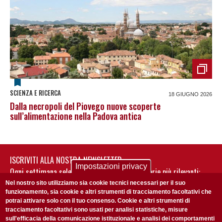
SCIENZA E RICERCA
18 GIUGNO 2026
Dalla necropoli del Piovego nuove scoperte
sull’alimentazione nella Padova antica
ISCRIVITI ALLA NOSTRA NEWSLETTER
Impostazioni privacy
Ogni settimana selezioniamo per te nostre storie più rilevanti:
non perderti gli aggiornamenti della nostra newsletter
Nel nostro sito utilizziamo sia cookie tecnici necessari per il suo
funzionamento, sia cookie e altri strumenti di tracciamento facoltativi che
potrai attivare solo con il tuo consenso. Cookie e altri strumenti di
tracciamento facoltativi sono usati per analisi statistiche, misure
sull'efficacia della comunicazione istituzionale e analisi dei comportamenti