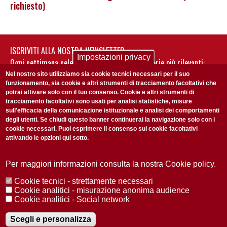
richiesto)
ISCRIVITI ALLA NOSTRA NEWSLETTER
Impostazioni privacy
Ogni settimana selezioniamo per te nostre storie più rilevanti:
non perderti gli aggiornamenti della nostra newsletter
Nel nostro sito utilizziamo sia cookie tecnici necessari per il suo
funzionamento, sia cookie e altri strumenti di tracciamento facoltativi che
potrai attivare solo con il tuo consenso. Cookie e altri strumenti di
tracciamento facoltativi sono usati per analisi statistiche, misure
sull'efficacia della comunicazione istituzionale e analisi dei comportamenti
degli utenti. Se chiudi questo banner continuerai la navigazione solo con i
cookie necessari. Puoi esprimere il consenso sui cookie facoltativi
attivando le opzioni qui sotto.
Privacy Policy
Accetto la
ISCRIVITI
Per maggiori informazioni consulta la nostra Cookie policy.
Cookie tecnici - strettamente necessari
Redazione
Copyright
Privacy
Area stampa
Cookie analitici - misurazione anonima audience
Cookie analitici - Social network
© 2025 Università di Padova
Tutti i diritti riservati P.I. 00742430283 C.F. 80006480281
Registrazione presso il Tribunale di Padova n. 2097/2012 del 18 giugno
Scegli e personalizza
2012