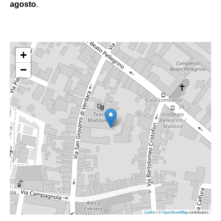
agosto
.
+
−
Leaflet
| ©
OpenStreetMap
contributors