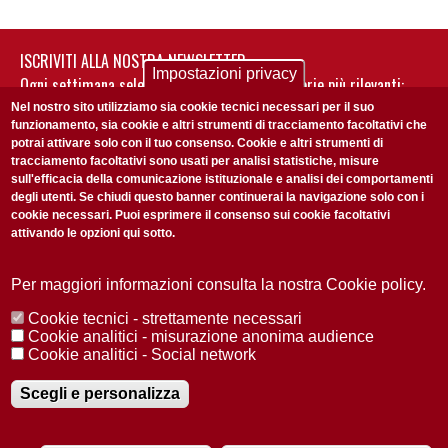
ISCRIVITI ALLA NOSTRA NEWSLETTER
Impostazioni privacy
Ogni settimana selezioniamo per te nostre storie più rilevanti:
non perderti gli aggiornamenti della nostra newsletter
Nel nostro sito utilizziamo sia cookie tecnici necessari per il suo
funzionamento, sia cookie e altri strumenti di tracciamento facoltativi che
potrai attivare solo con il tuo consenso. Cookie e altri strumenti di
tracciamento facoltativi sono usati per analisi statistiche, misure
sull'efficacia della comunicazione istituzionale e analisi dei comportamenti
degli utenti. Se chiudi questo banner continuerai la navigazione solo con i
cookie necessari. Puoi esprimere il consenso sui cookie facoltativi
attivando le opzioni qui sotto.
Privacy Policy
Accetto la
ISCRIVITI
Per maggiori informazioni consulta la nostra Cookie policy.
Cookie tecnici - strettamente necessari
Redazione
Copyright
Privacy
Area stampa
Cookie analitici - misurazione anonima audience
Cookie analitici - Social network
© 2025 Università di Padova
Tutti i diritti riservati P.I. 00742430283 C.F. 80006480281
Registrazione presso il Tribunale di Padova n. 2097/2012 del 18 giugno
Scegli e personalizza
2012