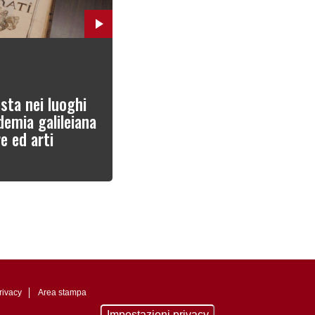
sta nei luoghi
demia galileiana
re ed arti
rivacy
Area stampa
Impostazioni privacy