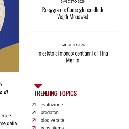
5 AGOSTO 2026
Rileggiamo: Come gli uccelli di
Wajdi Mouawad
3 AGOSTO 2026
Io esisto al mondo: cent’anni di Tina
Merlin
la
TRENDING TOPICS
o di
evoluzione
predatori
iero e
biodiversità
ome dalla
ecosistema