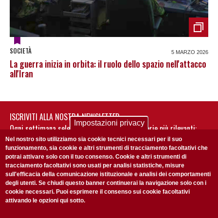
SOCIETÀ
5 MARZO 2026
La guerra inizia in orbita: il ruolo dello spazio nell'attacco
all'Iran
ISCRIVITI ALLA NOSTRA NEWSLETTER
Impostazioni privacy
Ogni settimana selezioniamo per te nostre storie più rilevanti:
non perderti gli aggiornamenti della nostra newsletter
Nel nostro sito utilizziamo sia cookie tecnici necessari per il suo
funzionamento, sia cookie e altri strumenti di tracciamento facoltativi che
potrai attivare solo con il tuo consenso. Cookie e altri strumenti di
tracciamento facoltativi sono usati per analisi statistiche, misure
sull'efficacia della comunicazione istituzionale e analisi dei comportamenti
degli utenti. Se chiudi questo banner continuerai la navigazione solo con i
cookie necessari. Puoi esprimere il consenso sui cookie facoltativi
attivando le opzioni qui sotto.
Privacy Policy
Accetto la
ISCRIVITI