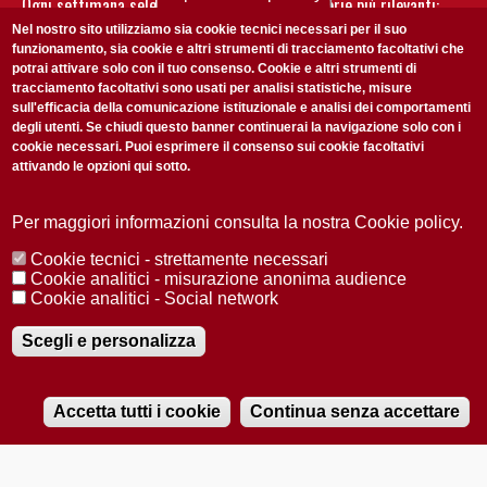
Ogni settimana selezioniamo per te nostre storie più rilevanti:
non perderti gli aggiornamenti della nostra newsletter
Nel nostro sito utilizziamo sia cookie tecnici necessari per il suo
funzionamento, sia cookie e altri strumenti di tracciamento facoltativi che
potrai attivare solo con il tuo consenso. Cookie e altri strumenti di
tracciamento facoltativi sono usati per analisi statistiche, misure
sull'efficacia della comunicazione istituzionale e analisi dei comportamenti
degli utenti. Se chiudi questo banner continuerai la navigazione solo con i
cookie necessari. Puoi esprimere il consenso sui cookie facoltativi
attivando le opzioni qui sotto.
Privacy Policy
Accetto la
ISCRIVITI
Per maggiori informazioni consulta la nostra Cookie policy.
Cookie tecnici - strettamente necessari
Redazione
Copyright
Privacy
Area stampa
Cookie analitici - misurazione anonima audience
Cookie analitici - Social network
© 2025 Università di Padova
Tutti i diritti riservati P.I. 00742430283 C.F. 80006480281
Registrazione presso il Tribunale di Padova n. 2097/2012 del 18 giugno
Scegli e personalizza
2012
Accetta tutti i cookie
Continua senza accettare
RADIOBUE.IT
Audio
Player