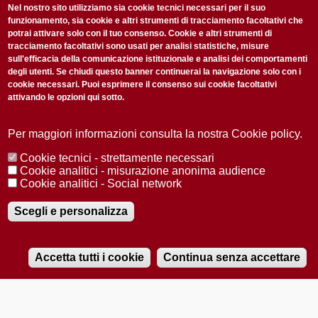
non perderti gli aggiornamenti della nostra newsletter
Nel nostro sito utilizziamo sia cookie tecnici necessari per il suo
funzionamento, sia cookie e altri strumenti di tracciamento facoltativi che
potrai attivare solo con il tuo consenso. Cookie e altri strumenti di
tracciamento facoltativi sono usati per analisi statistiche, misure
sull'efficacia della comunicazione istituzionale e analisi dei comportamenti
degli utenti. Se chiudi questo banner continuerai la navigazione solo con i
cookie necessari. Puoi esprimere il consenso sui cookie facoltativi
attivando le opzioni qui sotto.
Privacy Policy
Accetto la
ISCRIVITI
Per maggiori informazioni consulta la nostra Cookie policy.
Cookie tecnici - strettamente necessari
Redazione
Copyright
Privacy
Area stampa
Cookie analitici - misurazione anonima audience
Cookie analitici - Social network
© 2025 Università di Padova
Tutti i diritti riservati P.I. 00742430283 C.F. 80006480281
Registrazione presso il Tribunale di Padova n. 2097/2012 del 18 giugno
Scegli e personalizza
2012
Accetta tutti i cookie
Continua senza accettare
RADIOBUE.IT
Audio
Player