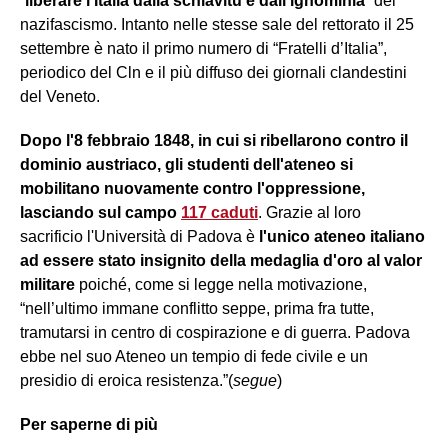
“
liberare l’Italia dalla schiavitù e dall’ignominia
” del
nazifascismo. Intanto nelle stesse sale del rettorato il 25
settembre è nato il primo numero di “Fratelli d’Italia”,
periodico del Cln e il più diffuso dei giornali clandestini
del Veneto.
Dopo l'8 febbraio 1848, in cui si ribellarono contro il
dominio austriaco, gli studenti dell'ateneo si
mobilitano nuovamente contro l'oppressione,
lasciando sul campo
117 caduti
. Grazie al loro
sacrificio l'Università di Padova è
l'unico ateneo italiano
ad essere stato insignito della medaglia d'oro al valor
militare
poiché, come si legge nella motivazione,
“nell’ultimo immane conflitto seppe, prima fra tutte,
tramutarsi in centro di cospirazione e di guerra. Padova
ebbe nel suo Ateneo un tempio di fede civile e un
presidio di eroica resistenza.”(
segue
)
Per saperne di più