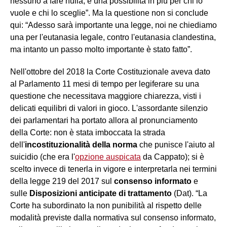
nessuno a fare nulla, è una possibilità in più per chi lo
vuole e chi lo sceglie”. Ma la questione non si conclude
qui: “Adesso sarà importante una legge, noi ne chiediamo
una per l'eutanasia legale, contro l'eutanasia clandestina,
ma intanto un passo molto importante è stato fatto”.
Nell'ottobre del 2018 la Corte Costituzionale aveva dato
al Parlamento 11 mesi di tempo per legiferare su una
questione che necessitava maggiore chiarezza, visti i
delicati equilibri di valori in gioco. L'assordante silenzio
dei parlamentari ha portato allora al pronunciamento
della Corte: non è stata imboccata la strada
dell'
incostituzionalità della norma
che punisce l'aiuto al
suicidio (che era l'
opzione auspicata
da Cappato); si è
scelto invece di tenerla in vigore e interpretarla nei termini
della legge 219 del 2017 sul
consenso informato
e
sulle
Disposizioni anticipate di trattamento
(Dat). “La
Corte ha subordinato la non punibilità al rispetto delle
modalità previste dalla normativa sul consenso informato,