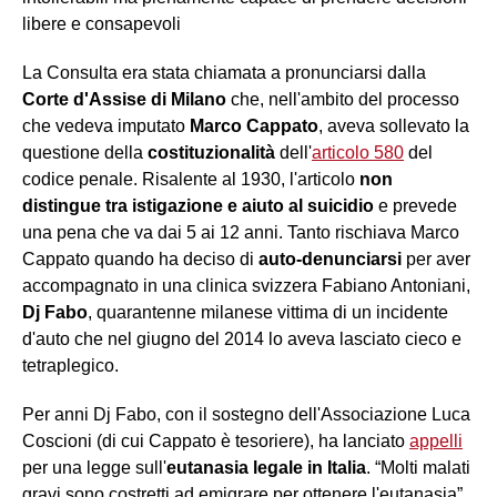
libere e consapevoli
La Consulta era stata chiamata a pronunciarsi dalla
Corte d'Assise di Milano
che, nell'ambito del processo
che vedeva imputato
Marco Cappato
, aveva sollevato la
questione della
costituzionalità
dell'
articolo 580
del
codice penale. Risalente al 1930, l'articolo
non
distingue tra istigazione e aiuto al suicidio
e prevede
una pena che va dai 5 ai 12 anni. Tanto rischiava Marco
Cappato quando ha deciso di
auto-denunciarsi
per aver
accompagnato in una clinica svizzera Fabiano Antoniani,
Dj Fabo
, quarantenne milanese vittima di un incidente
d'auto che nel giugno del 2014 lo aveva lasciato cieco e
tetraplegico.
Per anni Dj Fabo, con il sostegno dell'Associazione Luca
Coscioni (di cui Cappato è tesoriere), ha lanciato
appelli
per una legge sull'
eutanasia
legale in Italia
. “Molti malati
gravi sono costretti ad emigrare per ottenere l'eutanasia”