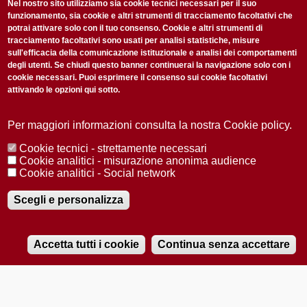
non perderti gli aggiornamenti della nostra newsletter
Nel nostro sito utilizziamo sia cookie tecnici necessari per il suo
funzionamento, sia cookie e altri strumenti di tracciamento facoltativi che
potrai attivare solo con il tuo consenso. Cookie e altri strumenti di
tracciamento facoltativi sono usati per analisi statistiche, misure
sull'efficacia della comunicazione istituzionale e analisi dei comportamenti
degli utenti. Se chiudi questo banner continuerai la navigazione solo con i
cookie necessari. Puoi esprimere il consenso sui cookie facoltativi
attivando le opzioni qui sotto.
Privacy Policy
Accetto la
ISCRIVITI
Per maggiori informazioni consulta la nostra Cookie policy.
Cookie tecnici - strettamente necessari
Redazione
Copyright
Privacy
Area stampa
Cookie analitici - misurazione anonima audience
Cookie analitici - Social network
© 2025 Università di Padova
Tutti i diritti riservati P.I. 00742430283 C.F. 80006480281
Registrazione presso il Tribunale di Padova n. 2097/2012 del 18 giugno
Scegli e personalizza
2012
Accetta tutti i cookie
Continua senza accettare
RADIOBUE.IT
Audio
Player