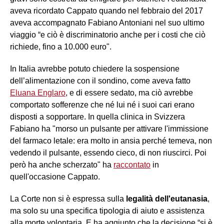
aveva ricordato Cappato quando nel febbraio del 2017
aveva accompagnato Fabiano Antoniani nel suo ultimo
viaggio “e ciò è discriminatorio anche per i costi che ciò
richiede, fino a 10.000 euro".
In Italia avrebbe potuto chiedere la sospensione
dell’alimentazione con il sondino, come aveva fatto
Eluana Englaro
, e di essere sedato, ma ciò avrebbe
comportato sofferenze che né lui né i suoi cari erano
disposti a sopportare. In quella clinica in Svizzera
Fabiano ha "morso un pulsante per attivare l'immissione
del farmaco letale: era molto in ansia perché temeva, non
vedendo il pulsante, essendo cieco, di non riuscirci. Poi
però ha anche scherzato" ha
raccontato
in
quell'occasione Cappato.
La Corte non si è espressa sulla
legalità dell'eutanasia
,
ma solo su una specifica tipologia di aiuto e assistenza
alla morte volontaria. E ha aggiunto che la decisione “si è