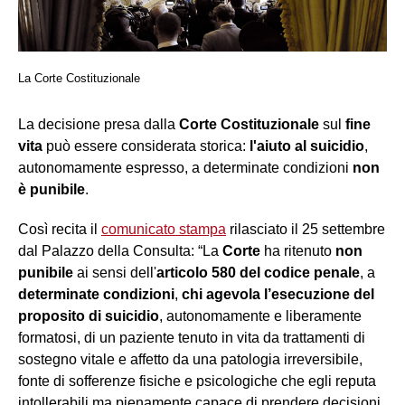
La Corte Costituzionale
La decisione presa dalla
Corte Costituzionale
sul
fine
vita
può essere considerata storica:
l'aiuto al suicidio
,
autonomamente espresso, a determinate condizioni
non
è punibile
.
Così recita il
comunicato stampa
rilasciato il 25 settembre
dal Palazzo della Consulta: “La
Corte
ha ritenuto
non
punibile
ai sensi dell'
articolo 580 del codice penale
, a
determinate condizioni
,
chi agevola l’esecuzione del
proposito di suicidio
, autonomamente e liberamente
formatosi, di un paziente tenuto in vita da trattamenti di
sostegno vitale e affetto da una patologia irreversibile,
fonte di sofferenze fisiche e psicologiche che egli reputa
intollerabili ma pienamente capace di prendere decisioni