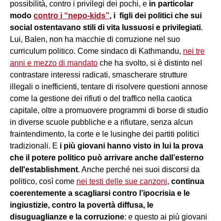
possibilità, contro i privilegi dei pochi, e
in particolar
modo
contro i “nepo-kids”
, i figli dei politici che sui
social ostentavano stili di vita lussuosi e privilegiati
.
Lui, Balen, non ha macchie di corruzione nel suo
curriculum politico. Come sindaco di Kathmandu,
nei tre
anni e mezzo di mandato
che ha svolto, si è distinto nel
contrastare interessi radicati, smascherare strutture
illegali o inefficienti, tentare di risolvere questioni annose
come la gestione dei rifiuti o del traffico nella caotica
capitale, oltre a promuovere programmi di borse di studio
in diverse scuole pubbliche e a rifiutare, senza alcun
fraintendimento, la corte e le lusinghe dei partiti politici
tradizionali. E
i più giovani hanno visto in lui la prova
che il potere politico può arrivare anche dall’esterno
dell'establishment
. Anche perché nei suoi discorsi da
politico, così come
nei testi delle sue canzoni
,
continua
coerentemente a scagliarsi contro l’ipocrisia e le
ingiustizie, contro la povertà diffusa, le
disuguaglianze e la corruzione
: e questo ai più giovani