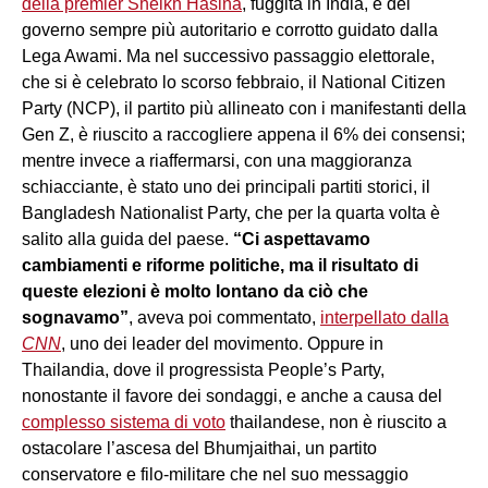
della premier Sheikh Hasina
, fuggita in India, e del
governo sempre più autoritario e corrotto guidato dalla
Lega Awami. Ma nel successivo passaggio elettorale,
che si è celebrato lo scorso febbraio, il National Citizen
Party (NCP), il partito più allineato con i manifestanti della
Gen Z, è riuscito a raccogliere appena il 6% dei consensi;
mentre invece a riaffermarsi, con una maggioranza
schiacciante, è stato uno dei principali partiti storici, il
Bangladesh Nationalist Party, che per la quarta volta è
salito alla guida del paese.
“Ci aspettavamo
cambiamenti e riforme politiche, ma il risultato di
queste elezioni è molto lontano da ciò che
sognavamo”
, aveva poi commentato,
interpellato dalla
CNN
, uno dei leader del movimento. Oppure in
Thailandia, dove il progressista People’s Party,
nonostante il favore dei sondaggi, e anche a causa del
complesso sistema di voto
thailandese, non è riuscito a
ostacolare l’ascesa del Bhumjaithai, un partito
conservatore e filo-militare che nel suo messaggio