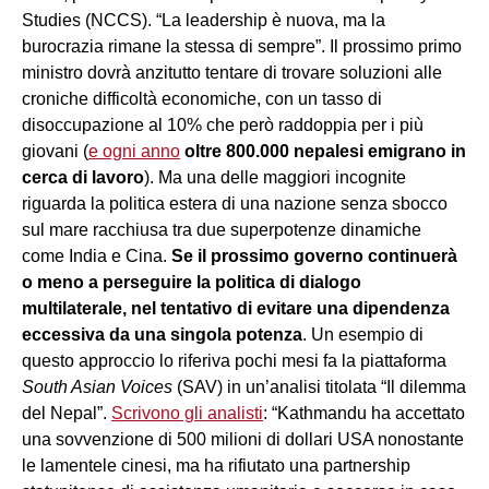
Studies (NCCS). “La leadership è nuova, ma la
burocrazia rimane la stessa di sempre”. Il prossimo primo
ministro dovrà anzitutto tentare di trovare soluzioni alle
croniche difficoltà economiche, con un tasso di
disoccupazione al 10% che però raddoppia per i più
giovani (
e ogni anno
oltre 800.000 nepalesi emigrano in
cerca di lavoro
). Ma una delle maggiori incognite
riguarda la politica estera di una nazione senza sbocco
sul mare racchiusa tra due superpotenze dinamiche
come India e Cina.
Se il prossimo governo continuerà
o meno a perseguire la politica di dialogo
multilaterale, nel tentativo di evitare una dipendenza
eccessiva da una singola potenza
. Un esempio di
questo approccio lo riferiva pochi mesi fa la piattaforma
South Asian Voices
(SAV) in un’analisi titolata “Il dilemma
del Nepal”.
Scrivono gli analisti
: “Kathmandu ha accettato
una sovvenzione di 500 milioni di dollari USA nonostante
le lamentele cinesi, ma ha rifiutato una partnership