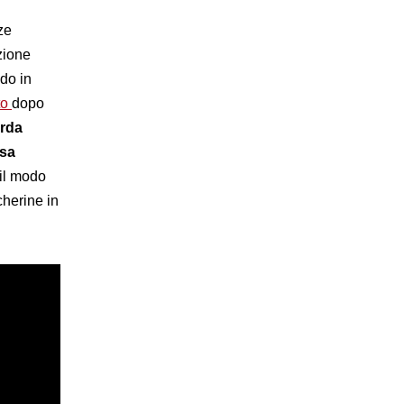
ze
azione
do in
to
dopo
orda
ssa
 il modo
cherine in