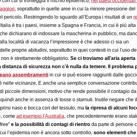
con cui si fronteggia il rischio epidemico,
nei paesi occidentali 
aggiori
, soprattutto in quelle aree in cui la minore pressione del
el pericolo. Restringendo lo sguardo all’Europa i risultati di un
r
Italia è tra i paesi, insieme a Spagna e Francia, in cui è più alta 
 che dichiarano di indossare la mascherina in pubblico, ma dan
alla località di vacanza l’impressione è che adesso ci sia un
elle proprie abitudini, soprattutto in quei contesti in cui l'uso de
e non è strettamente obbligatorio.
Se ci troviamo all’aria aperta
 distanza di sicurezza non c’è nulla da temere. Il problema 
creano assembramenti
in cui si può essere raggiunti dalle gocci
i è nelle vicinanze. E anche una semplice conversazione contribu
 di piccole dimensioni, motivo che rende possibile il contagio da
uindi anche in assenza di tosse o starnuti. Inutile negare che i
oprirsi naso e bocca con del tessuto, ma
la ripresa di alcuni foc
e, come
ad esempio l'Australia
, che precedentemente erano stat
 free”
e la possibilità di contagi di rientro
da parte di persone 
ui l’epidemia non è ancora sotto controllo,
sono elementi che 