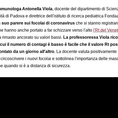
mmunologa Antonella Viola
, docente del dipartimento di Scien
tà di Padova e direttrice dell'istituto di ricerca pediatrica Fond
 suo parere sui focolai di coronavirus
che si stanno registran
che hanno anche portato a far schizzare verso l'alto
l'Rt del Vene
 rimasto ancorato su valori bassi.
La professoressa Viola ric
ui il numero di contagi è basso è facile che il valore Rt po
ontato da un giorno all'altro
. La docente valuta positivamente
a circoscrivere i nuovi focolai e sottolinea l'importanza delle mas
nche quando si è a distanza di sicurezza.