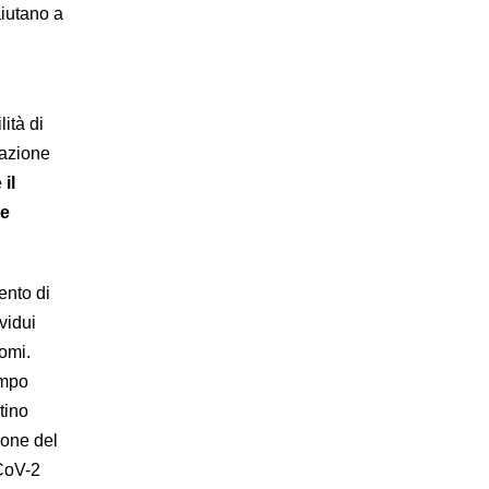
aiutano a
lità di
razione
e
il
le
ento di
vidui
tomi.
empo
tino
ione del
CoV-2