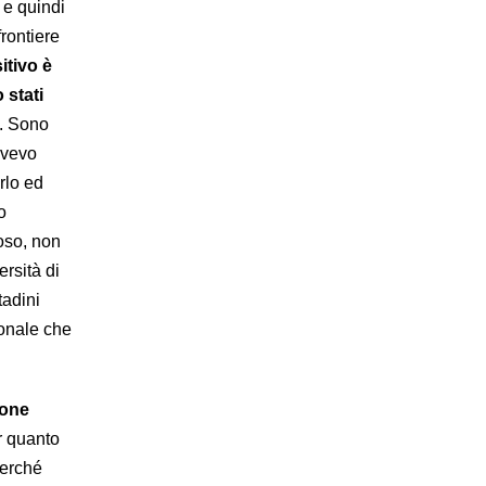
 e quindi
frontiere
itivo è
 stati
a. Sono
 avevo
rlo ed
o
oso, non
rsità di
tadini
ionale che
zone
r quanto
perché