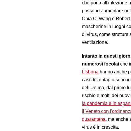
che porta all'infezione 
possono aumentare nel t
Chia C. Wang e Robert T
mascherine in luoghi co
di virus, come strutture s
ventilazione.
Intanto in questi gior
numerosi focolai
che i
Lisbona
hanno anche por
casi di contagio sono i
dell'Ue ma, dal primo l
rischio e molti dei nuovi
la pandemia è in espan
il Veneto con l'ordinanz
quarantena
, ma anche s
virus è in crescita.