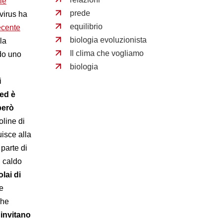
le
prede
 virus ha
equilibrio
ecente
biologia evoluzionista
la
Il clima che vogliamo
do uno
biologia
i
 ed è
però
oline di
isce alla
 parte di
l caldo
olai di
e
che
invitano