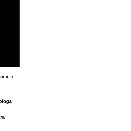
orni in
nologa
bra