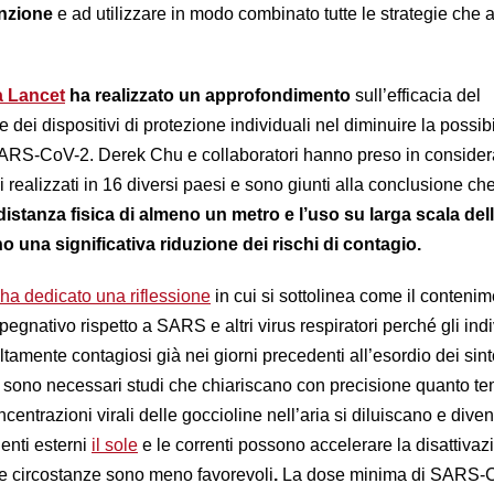
enzione
e ad utilizzare in modo combinato tutte le strategie che 
ta Lancet
ha realizzato un approfondimento
sull’efficacia del
 dei dispositivi di protezione individuali
nel diminuire la possibi
 SARS-CoV-2. Derek Chu e collaboratori hanno preso in conside
 realizzati in 16 diversi paesi e sono giunti alla conclusione ch
stanza fisica di almeno un metro e l’uso su larga scala del
una significativa riduzione dei rischi di contagio.
ha dedicato una riflessione
in cui si sottolinea come il contenim
nativo rispetto a SARS e altri virus respiratori perché gli indi
ltamente contagiosi già nei giorni precedenti all’esordio dei sin
ta, sono necessari studi che chiariscano con precisione quanto t
centrazioni virali delle goccioline nell’aria si diluiscano e diven
ienti esterni
il sole
e le correnti possono accelerare la disattivaz
 le circostanze sono meno favorevoli
.
La dose minima di SARS-