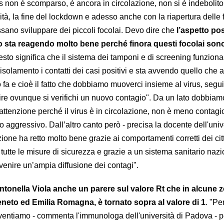
s non è scomparso, è ancora in circolazione, non si è indebolito
vità, la fine del lockdown e adesso anche con la riapertura delle 
ssano sviluppare dei piccoli focolai. Devo dire che
l’aspetto pos
io sta reagendo molto bene perché finora questi focolai sono
sto significa che il sistema dei tamponi e di screening funzion
n isolamento i contatti dei casi positivi e sta avvendo quello che
fa e cioè il fatto che dobbiamo muoverci insieme al virus, segui
nire ovunque si verifichi un nuovo contagio". Da un lato dobbiam
attenzione perché il virus è in circolazione, non è meno contagi
ggressivo. Dall’altro canto però - precisa la docente dell'unive
zione ha retto molto bene grazie ai comportamenti corretti dei cit
tutte le misure di sicurezza e grazie a un sistema sanitario naz
evenire un’ampia diffusione dei contagi".
tonella Viola anche un parere sul valore Rt che in alcune 
Veneto ed Emilia Romagna, è tornato sopra al valore di 1
. "Pe
aventiamo - commenta l'immunologa dell'università di Padova - 