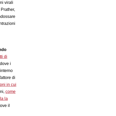
i virali
 Prather,
indossare
ntrazioni
endo
ti di
dove i
'interno
attore di
oni in cui
ni,
come
la la
ove il