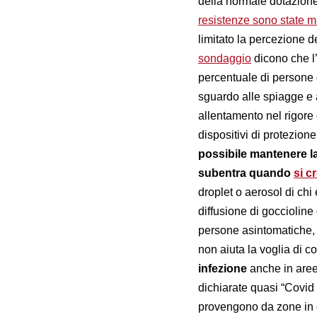
della normale dotazione 
resistenze sono state m
limitato la percezione d
sondaggio
dicono che l’
percentuale di persone
sguardo alle spiagge e 
allentamento nel rigore d
dispositivi di protezion
possibile mantenere la
subentra quando
si 
droplet o aerosol di ch
diffusione di goccioline
persone asintomatiche, q
non aiuta la voglia di c
infezione
anche in are
dichiarate quasi “Covid
provengono da zone in c