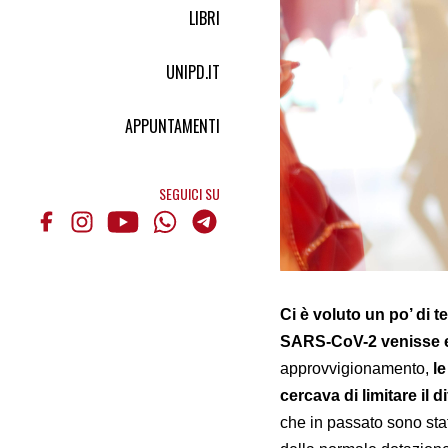
LIBRI
UNIPD.IT
APPUNTAMENTI
SEGUICI SU
Ci è voluto un po’ di t
SARS-CoV-2 venisse es
approvvigionamento,
l
cercava di limitare il d
che in passato sono stat