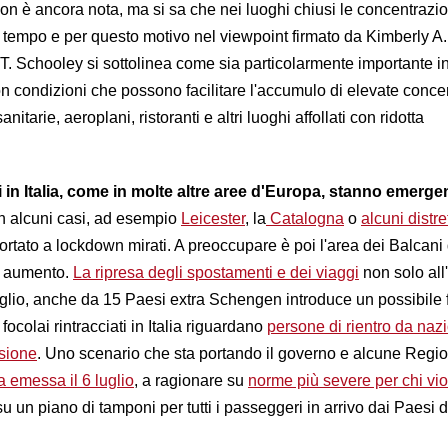
non è ancora nota, ma si sa che nei luoghi chiusi le concentrazion
empo e per questo motivo nel viewpoint firmato da Kimberly A.
. Schooley si sottolinea come sia particolarmente importante 
n condizioni che possono facilitare l'accumulo di elevate conce
anitarie, aeroplani, ristoranti e altri luoghi affollati con ridotta
ni in Italia, come in molte altre aree d'Europa, stanno emerg
n alcuni casi, ad esempio
Leicester
, la
Catalogna
o
alcuni distret
tato a lockdown mirati. A preoccupare è poi l'area dei Balcani 
n aumento.
La ripresa degli spostamenti e dei viaggi
non solo all
uglio, anche da 15 Paesi extra Schengen introduce un possibile f
 focolai rintracciati in Italia riguardano
persone di rientro da nazi
sione
. Uno scenario che sta portando il governo e alcune Regio
a emessa il 6 luglio
, a ragionare su
norme più severe per chi vio
u un piano di tamponi per tutti i passeggeri in arrivo dai Paesi d