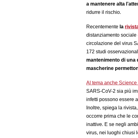
a mantenere alta l’att
ridurre il rischio.
Recentemente
la
rivis
distanziamento sociale e
circolazione del virus
172 studi osservazionali
mantenimento di una di
mascherine permettono 
Al tema anche Science 
SARS-CoV-2 sia più impeg
infetti possono essere a
Inoltre, spiega la rivis
occorre prima che le con
inattive. E se negli amb
virus, nei luoghi chiusi