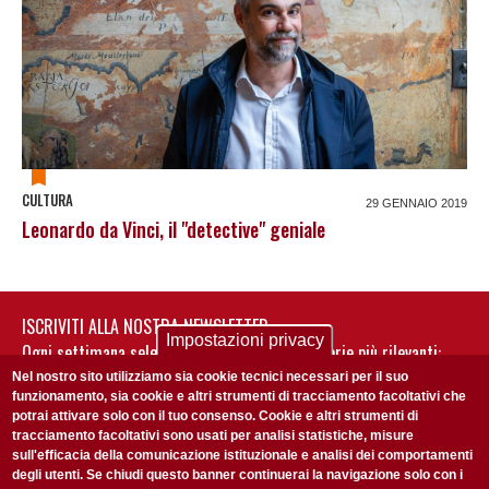
CULTURA
29 GENNAIO 2019
Leonardo da Vinci, il "detective" geniale
ISCRIVITI ALLA NOSTRA NEWSLETTER
Impostazioni privacy
Ogni settimana selezioniamo per te nostre storie più rilevanti:
non perderti gli aggiornamenti della nostra newsletter
Nel nostro sito utilizziamo sia cookie tecnici necessari per il suo
funzionamento, sia cookie e altri strumenti di tracciamento facoltativi che
potrai attivare solo con il tuo consenso. Cookie e altri strumenti di
tracciamento facoltativi sono usati per analisi statistiche, misure
sull'efficacia della comunicazione istituzionale e analisi dei comportamenti
degli utenti. Se chiudi questo banner continuerai la navigazione solo con i