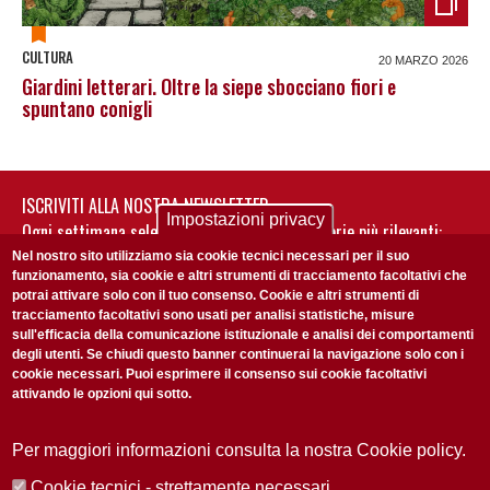
CULTURA
20 MARZO 2026
Giardini letterari. Oltre la siepe sbocciano fiori e
spuntano conigli
ISCRIVITI ALLA NOSTRA NEWSLETTER
Impostazioni privacy
Ogni settimana selezioniamo per te nostre storie più rilevanti:
non perderti gli aggiornamenti della nostra newsletter
Nel nostro sito utilizziamo sia cookie tecnici necessari per il suo
funzionamento, sia cookie e altri strumenti di tracciamento facoltativi che
potrai attivare solo con il tuo consenso. Cookie e altri strumenti di
tracciamento facoltativi sono usati per analisi statistiche, misure
sull'efficacia della comunicazione istituzionale e analisi dei comportamenti
degli utenti. Se chiudi questo banner continuerai la navigazione solo con i
cookie necessari. Puoi esprimere il consenso sui cookie facoltativi
attivando le opzioni qui sotto.
Privacy Policy
Accetto la
ISCRIVITI
Per maggiori informazioni consulta la nostra Cookie policy.
Cookie tecnici - strettamente necessari