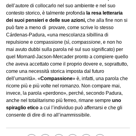
dell’autore di collocarlo nel suo ambiente e nel suo
contesto storico, è talmente profonda
la resa letteraria
dei suoi pensieri e delle sue azioni,
che alla fine non si
può fare a meno di provare, come scrive lo stesso
Cárdenas-Padura, «una mescolanza sibillina di
repulsione e compassione (sì,
compassione
, e non ho
mai avuto dubbi sulla parola né sul suo significato) per
quel Mornard-Jacson-Mercader pronto a compiere quello
che aveva accettato come il proprio dovere e, soprattutto,
come una necessità storica imposta dal futuro
dell’umanità». «
Compassione
» è, infatti, una parola che
ricorre più e più volte nel romanzo. Non compare mai,
invece, la parola «perdono», perché, secondo Padura,
anche nel totalitarismo più ferreo, rimane sempre
uno
spiraglio etico
a cui l’individuo può afferrarsi e che gli
consente di dire di no all’inammissibile.