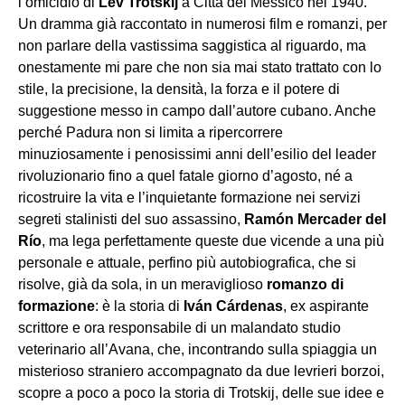
l’omicidio di
Lev Trotskij
a Città del Messico nel 1940.
Un dramma già raccontato in numerosi film e romanzi, per
non parlare della vastissima saggistica al riguardo, ma
onestamente mi pare che non sia mai stato trattato con lo
stile, la precisione, la densità, la forza e il potere di
suggestione messo in campo dall’autore cubano. Anche
perché Padura non si limita a ripercorrere
minuziosamente i penosissimi anni dell’esilio del leader
rivoluzionario fino a quel fatale giorno d’agosto, né a
ricostruire la vita e l’inquietante formazione nei servizi
segreti stalinisti del suo assassino,
Ramón Mercader del
Río
, ma lega perfettamente queste due vicende a una più
personale e attuale, perfino più autobiografica, che si
risolve, già da sola, in un meraviglioso
romanzo di
formazione
: è la storia di
Iván Cárdenas
, ex aspirante
scrittore e ora responsabile di un malandato studio
veterinario all’Avana, che, incontrando sulla spiaggia un
misterioso straniero accompagnato da due levrieri borzoi,
scopre a poco a poco la storia di Trotskij, delle sue idee e