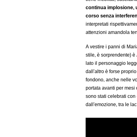
continua implosione, u
corso senza interferen
interpretati rispettiva
attenzioni amandola te
A vestire i panni di Mar
stile, è sorprendente) è
lato il personaggio legg
dall'altro è forse propr
fondono, anche nelle voc
portata avanti per mesi d
sono stati celebrati con
dall'emozione, tra le la