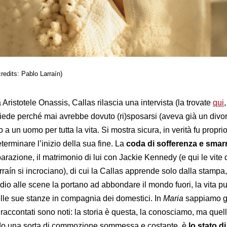
redits: Pablo Larraín)
ristotele Onassis, Callas rilascia una intervista (la trovate
qui
,
hiede perché mai avrebbe dovuto (ri)sposarsi (aveva già un divor
 a un uomo per tutta la vita. Si mostra sicura, in verità fu propri
erminare l’inizio della sua fine. La
coda di sofferenza e smar
razione, il matrimonio di lui con Jackie Kennedy (e qui le vite 
aín si incrociano), di cui la Callas apprende solo dalla stampa, 
io alle scene la portano ad abbondare il mondo fuori, la vita p
elle sue stanze in compagnia dei domestici. In
Maria
sappiamo g
i raccontati sono noti: la storia è questa, la conosciamo, ma quel
ando una sorta di commozione sommessa e costante, è
lo stato di