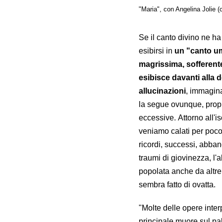
"Maria", con Angelina Jolie (c
Se il canto divino ne ha
esibirsi in
un "canto u
magrissima, sofferente
esibisce davanti alla 
allucinazioni
, immagina
la segue ovunque, propr
eccessive.
Attorno all'
veniamo calati per poco p
ricordi, successi, abban
traumi di giovinezza, l'
popolata anche da altre 
sembra fatto di ovatta.
"Molte delle opere inter
principale muore sul pa