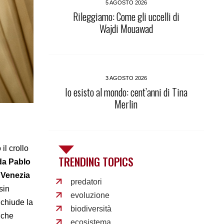
5 AGOSTO 2026
Rileggiamo: Come gli uccelli di
Wajdi Mouawad
3 AGOSTO 2026
Io esisto al mondo: cent’anni di Tina
Merlin
il crollo
TRENDING TOPICS
 da Pablo
 Venezia
predatori
sin
evoluzione
 chiude la
biodiversità
 che
ecosistema