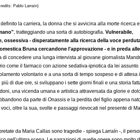
redits: Pablo Larraín)
 definito la carriera, la donna che si avvicina alla morte ricerca 
mano"
, tratteggiando una sorta di autobiografia.
Vulnerabile,
, ossessiva - disperatamente alla ricerca della voce perduta
domestica Bruna cercandone l'approvazione - e in preda alle
 di concedere una lunga intervista al giovane giornalista Mand
io come il farmaco con azione sedativa-ipnotica da lei assunto 
isolamento volontario e a una sorta di tempo sospeso e di attesa i
iù di due ore, si sviluppano i sette giorni finali e una storia fatt
doni, una vicenda umana e artistica attraversata da glorie e dolor
abbandono da parte di Onassis e la perdita del figlio appena nato
voci, oltre la sua, svolte e passaggi rievocati nel presente di M
pretate da Maria Callas sono tragedie - spiega Larraín -, il pers
lco nell'ultima scena. Le narrazioni di quelle opere sono molto 