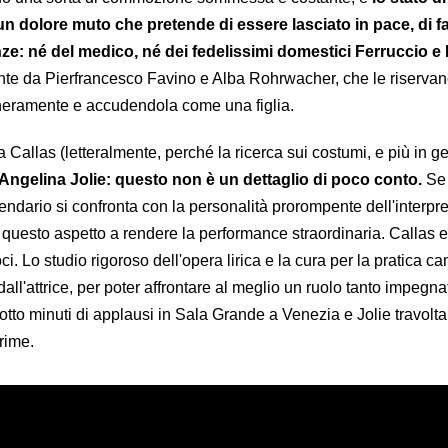
n dolore muto che pretende di essere lasciato in pace, di fa
ze: né del medico, né dei fedelissimi domestici Ferruccio e
mente da Pierfrancesco Favino e Alba Rohrwacher, che le riservan
neramente e accudendola come una figlia.
ia Callas (letteralmente, perché la ricerca sui costumi, e più in g
Angelina Jolie: questo non è un dettaglio di poco conto.
Se 
endario si confronta con la personalità prorompente dell'interpre
io questo aspetto a rendere la performance straordinaria. Callas e 
i. Lo studio rigoroso dell'opera lirica e la cura per la pratica ca
all'attrice, per poter affrontare al meglio un ruolo tanto impegna
 otto minuti di applausi in Sala Grande a Venezia e Jolie travolta
crime.