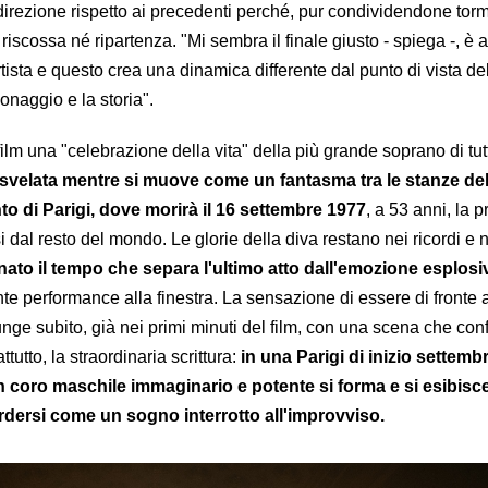
direzione rispetto ai precedenti perché, pur condividendone tor
riscossa né ripartenza. "Mi sembra il finale giusto - spiega -, è a
tista e questo crea una dinamica differente dal punto di vista de
onaggio e la storia".
 film una
"celebrazione della vita" della più grande soprano di tutt
e svelata mentre si muove come un fantasma tra le stanze de
 di Parigi, dove morirà il 16 settembre 1977
, a 53 anni, la p
si dal resto del mondo. Le glorie della diva restano nei ricordi e 
ato il tempo che separa l'ultimo atto dall'emozione esplosi
te performance alla finestra. La sensazione di essere di fronte 
nge subito, già nei primi minuti del film, con una scena che con
ttutto, la straordinaria scrittura:
in una Parigi di inizio settembr
un coro maschile immaginario e potente si forma e si esibisc
erdersi come un sogno interrotto all'improvviso.