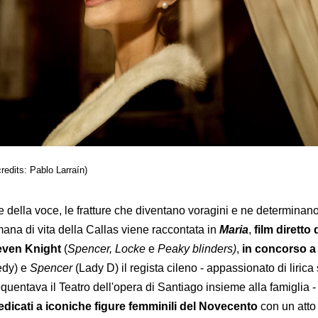
redits: Pablo Larraín)
 e della voce, le fratture che diventano voragini e ne determinano 
imana di vita della Callas viene raccontata in
Maria
,
film diretto
teven Knight
(
Spencer, Locke
e
Peaky blinders)
,
in concorso a
dy) e
Spencer
(Lady D) il regista cileno - appassionato di lirica 
equentava il Teatro dell'opera di Santiago insieme alla famiglia -
dedicati a iconiche figure femminili del Novecento
con un atto