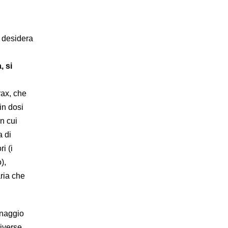
e desidera
, si
rax, che
in dosi
n cui
a di
i (i
),
aria che
onaggio
diverse