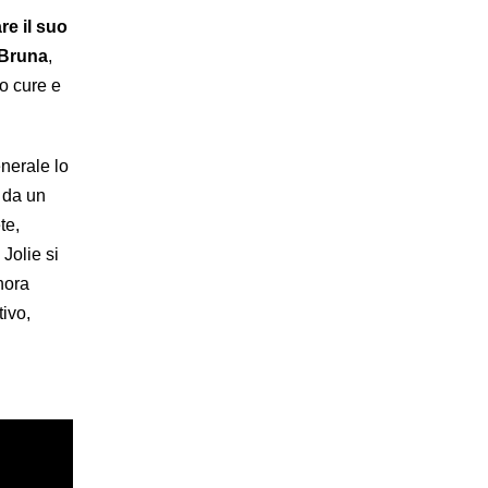
re il suo
 Bruna
,
o cure e
enerale lo
da un
te,
Jolie si
nora
tivo,