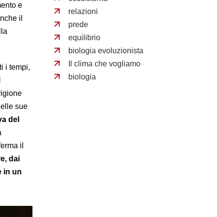
mento e
relazioni
nche il
prede
lla
equilibrio
biologia evoluzionista
Il clima che vogliamo
i i tempi,
biologia
l
rigione
nelle sue
va del
a
ferma il
e, dai
e in un