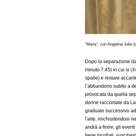
"Maria", con Angelina Jolie (c
Dopo la separazione da A
minuto 7.45) in cui si c
spalle) e restare accanto
l’abbandono subìto a det
provocata da quella sepa
donne raccontate da Larr
graduale successivo add
l'arte, rinchiudendosi n
andrà a finire, gli event
tiene incollati, suscit