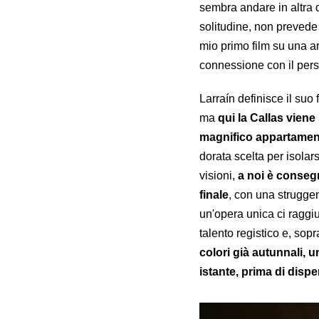
sembra andare in altra 
solitudine, non prevede 
mio primo film su una ar
connessione con il pers
Larraín definisce il suo
ma
qui la Callas vien
magnifico appartamento
dorata scelta per isolar
visioni,
a noi è consegn
finale
, con una struggen
un'opera unica ci raggiu
talento registico e, sopra
colori già autunnali, 
istante, prima di disp