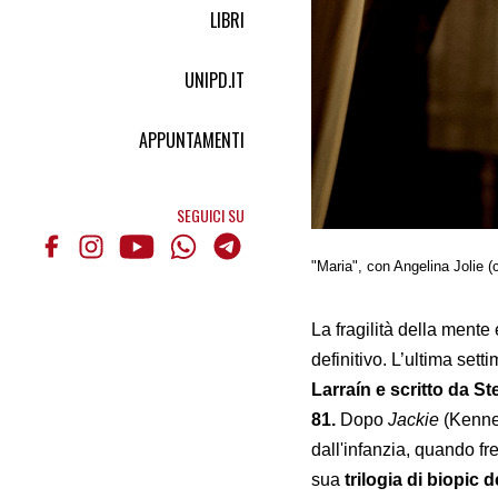
LIBRI
UNIPD.IT
APPUNTAMENTI
SEGUICI SU
"Maria", con Angelina Jolie (c
La fragilità della mente
definitivo. L’ultima sett
Larraín e scritto da S
81.
Dopo
Jackie
(Kenne
dall'infanzia, quando fr
sua
trilogia di biopic 