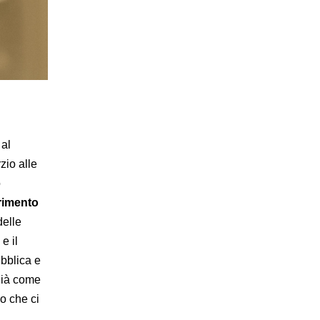
 al
zio alle
o
rimento
delle
e il
ubblica e
ià come
lo che ci