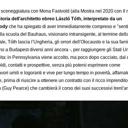
la sceneggiatura con Mona Fastvold (alla Mostra nel 2020 con
Il
storia
dell’architetto ebreo László Tóth, interpretato da un
rody
che ha spiegato di aver immediatamente compreso e "sentit
la scuola del Bauhaus, visionario intransigente, al termine dell
 Tóth lascia l’Ungheria, gli orrori dell'Olocausto e la sua famig
no a Budapest diversi anni ancora -, per raggiungere gli Stati Un
ta: in Pennsylvania viene accolto, ma poco dopo cacciato, dal
ldi, contatti e prospettive, senza più potersi esprimere come
avori umili e logoranti e vive per lungo tempo in povertà, affamat
 prima di riuscire a ottenere un contratto con il ricco imprendito
(Guy Pearce) che cambierà il corso dei suoi successivi trent’an