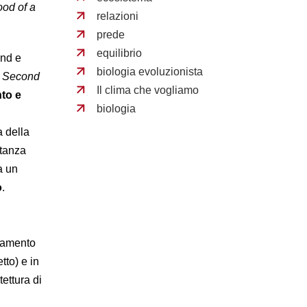
ood of a
relazioni
prede
equilibrio
and e
biologia evoluzionista
e Second
Il clima che vogliamo
nto e
biologia
a della
stanza
a un
o
.
icamento
tto) e in
ettura di