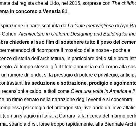
mata dal regista che al Lido, nel 2015, sorprese con
The childh
senta
in concorso a Venezia 81
.
spirazione in parte scaturita da
La fonte meravigliosa
di Ayn R
is Cohen,
Architecture in Uniform
:
Designing and Building for th
ra chiedere al suo film di sostenere tutto il peso del ceme
 permettendoci di ricomporre il mosaico delle nostre - poche e
ze di storia dell'architettura, in particolare dello stile brutalist
nto. Al tempo stesso, già il titolo annuncia e dà corpo alla so
 un rumore di fondo, si fa presagio di potere e privilegio, anticip
ontrastanti tra
seduzione e sottrazione, prodigio e sgoment
 recensioni a caldo, a titoli come
C'era una volta in America
e
Il
ene un ritmo serrato nella narrazione degli eventi e si concentra
 complessa psicologia del protagonista, rivelando un lieve affat
(con un viaggio in Italia, a Carrara, alla ricerca del marmo perfe
a, strano a dirsi, forse troppo rapidamente, alla Biennale Archit