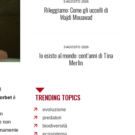
5 AGOSTO 2026
Rileggiamo: Come gli uccelli di
Wajdi Mouawad
3 AGOSTO 2026
Io esisto al mondo: cent’anni di Tina
Merlin
l
TRENDING TOPICS
orbet
è
evoluzione
on
predatori
he non
biodiversità
remamente
ecosistema