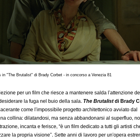
 in "The Brutalist" di Brady Corbet - in concorso a Venezia 81
iezione per un film che riesce a mantenere salda l'attenzione de
esiderare la fuga nel buio della sala.
The Brutalist
di Brady C
acerante come l'impossibile progetto architettonico avviato dal
una collina: dilatandosi, ma senza abbandonarsi al superfluo, n
azione, incanta e ferisce, “è un film dedicato a tutti gli artisti c
izzare la propria visione". Sette anni di lavoro per un'opera est