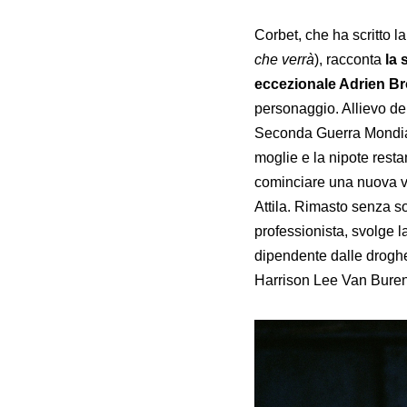
Corbet, che ha scritto 
che verrà
), racconta
la 
eccezionale Adrien B
personaggio. Allievo del
Seconda Guerra Mondiale,
moglie e la nipote resta
cominciare una nuova vi
Attila. Rimasto senza so
professionista, svolge l
dipendente dalle droghe,
Harrison Lee Van Buren 