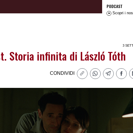
PODCAST
Scopri i nos
3 SET
t. Storia infinita di László Tóth
CONDIVIDI