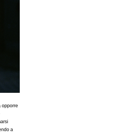
 a opporre
e
marsi
dendo a