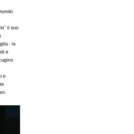
 mondo
o" il suo
a
lia - la
iti e
 cugino
o e
re
ni.