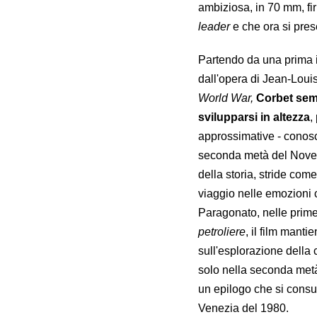
ambiziosa, in 70 mm, fir
leader
e che ora si pre
Partendo da una prima i
dall'opera di Jean-Lou
World War,
Corbet semb
svilupparsi in altezza
,
approssimative - conoscen
seconda metà del Novece
della storia, stride come
viaggio nelle emozioni c
Paragonato, nelle prime
petroliere
, il film manti
sull'esplorazione della
solo nella seconda metà 
un epilogo che si consum
Venezia del 1980.