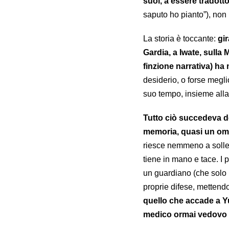
suoi, a essere tradott
saputo ho pianto”), non
La storia è toccante:
gir
Gardia, a Iwate, sulla
finzione narrativa) ha
desiderio, o forse megli
suo tempo, insieme alla m
Tutto ciò succedeva do
memoria, quasi un omag
riesce nemmeno a solleva
tiene in mano e tace. I 
un guardiano (che solo i
proprie difese, mettendo
quello che accade a Yu
medico ormai vedovo ch