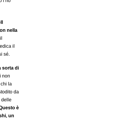
o l’ho
ll
on nella
il
edica il
i sé.
 sorta di
i non
chi la
stodito da
 delle
Questo è
shi, un