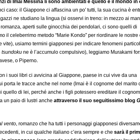
zi di Imai Messina lì sono ambientati e quello è il mondo in 
 caso: il Giappone ci affascina un po’ tutti, la sua cucina è ent
ragazzi ne studiano la lingua (si osservi in treno: in mezzo ai man
a romanza, aperti sulle ginocchia dei pendolari, ci sono quelli di
o il celeberrimo metodo “Marie Kondo” per riordinare le nostre 
e vite), usiamo termini giapponesi per indicare fenomeni particol
o
tsundoku
ne è l’accumulo compulsivo), leggiamo Murakami fors
vese, o Piperno.
 i suoi libri ci avvicina al Giappone, paese in cui vive da una
cui porta le tracce anche nel nome (Imai è il cognome del marito
i quello di lei, perché anche i figli potessero ereditare il cogno
a un paio di lustri anche
attraverso il suo seguitissimo blog
G
al vento
, romanzo che ha tutti i personaggi giapponesi diversa
cedenti, in cui qualche italiano c’era sempre e che
sarà il prim