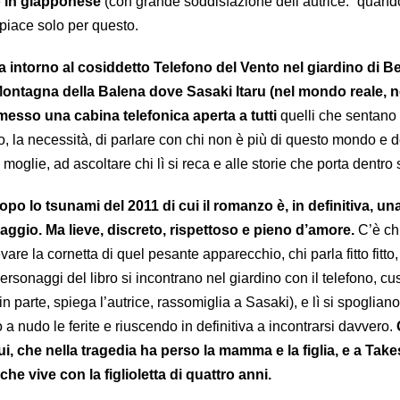
o in giapponese
(con grande soddisfazione dell’autrice: “quand
 piace solo per questo.
a intorno al cosiddetto Telefono del Vento nel giardino di Be
 Montagna della Balena dove Sasaki Itaru (nel mondo reale, n
 messo una cabina telefonica aperta a tutti
quelli che sentano 
o, la necessità, di parlare con chi non è più di questo mondo e d
oglie, ad ascoltare chi lì si reca e alle storie che porta dentro s
po lo tsunami del 2011 di cui il romanzo è, in definitiva, una
gio. Ma lieve, discreto, rispettoso e pieno d’amore.
C’è ch
re la cornetta di quel pesante apparecchio, chi parla fitto fitto, 
personaggi del libro si incontrano nel giardino con il telefono, cu
n parte, spiega l’autrice, rassomiglia a Sasaki), e lì si spogliano
 a nudo le ferite e riuscendo in definitiva a incontrarsi davvero.
i, che nella tragedia ha perso la mamma e la figlia, e a Take
e vive con la figlioletta di quattro anni.