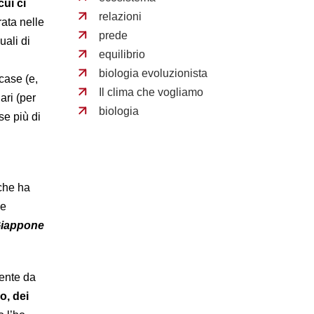
cui ci
relazioni
rata nelle
prede
uali di
equilibrio
biologia evoluzionista
case (e,
Il clima che vogliamo
ari (per
biologia
e più di
 che ha
me
iappone
mente da
o, dei