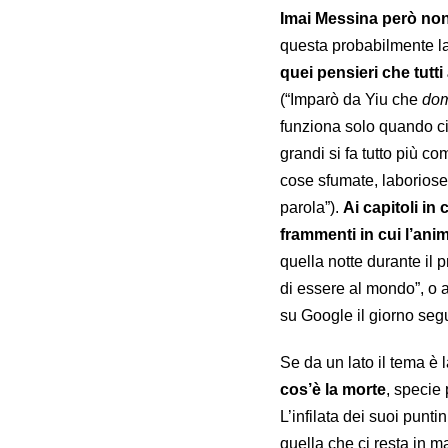
Imai Messina però non
questa probabilmente l
quei pensieri che tut
(“Imparò da Yiu che
do
funziona solo quando ci
grandi si fa tutto più co
cose sfumate, laboriose
parola”).
Ai capitoli in 
frammenti in cui l’an
quella notte durante il 
di essere al mondo”, o 
su Google il giorno seg
Se da un lato il tema è 
cos’è la morte
, specie 
L’infilata dei suoi punti
quella che ci resta in ma