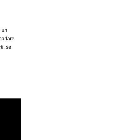
e un
parlare
ti, se