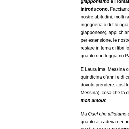
giapponismo
e i roman
introducono.
Facciamoci
nostre abitudini, molti 
ingegneria o di filologi
giapponese), applichiam
per estensione, le nostr
restare in tema di libri l
quanto non leggiamo Pa
E Laura Imai Messina con
quindicina d’anni e di 
dovuto prendere, così lu
Messina), cosa che fa d
mon amour.
Ma
Quel che affidiamo 
quanto accadeva nei pre