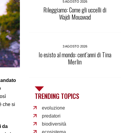
5 AGOSTO 2026
Rileggiamo: Come gli uccelli di
Wajdi Mouawad
3 AGOSTO 2026
Io esisto al mondo: cent’anni di Tina
Merlin
è andato
e
TRENDING TOPICS
osì
è che si
evoluzione
predatori
biodiversità
i da
ecosistema