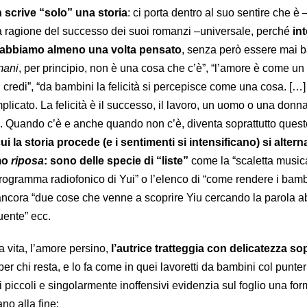
 scrive “solo” una storia
: ci porta dentro al suo sentire che è 
a ragione del successo dei suoi romanzi –universale, perché
in
ti abbiamo almeno una volta pensato
, senza però essere mai 
mani
, per principio, non è una cosa che c’è”, “l’amore è come un 
 credi”, “da bambini la felicità si percepisce come una cosa. […
mplicato. La felicità è il successo, il lavoro, un uomo o una donna
. Quando c’è e anche quando non c’è, diventa soprattutto quest
cui la storia procede (e i sentimenti si intensificano) si alter
imo
riposa
: sono delle specie di “liste”
come la “scaletta musica
programma radiofonico di Yui” o l’elenco di “come rendere i bambi
ancora “due cose che venne a scoprire Yiu cercando la parola a
uente” ecc.
la vita, l’amore persino,
l’autrice tratteggia con delicatezza so
per chi resta, e lo fa come in quei lavoretti da bambini col punte
ni piccoli e singolarmente inoffensivi evidenzia sul foglio una fo
no alla fine: