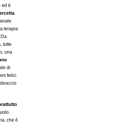
– ed è
tercetta
banale
a terapia
] Da
, tutte
o, una
nano
le di
ni felici
bbraccio
prattutto
ruolo.
rma, che è