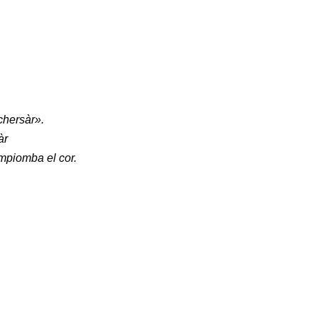
schersàr».
àr
impiomba el cor.