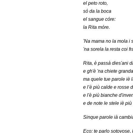
el peto roto,
só da la boca
el sangue córe:
la Rita móre.
'Na mama no la mola i s
'na sorela la resta coi fr
Rita, è passà dies'ani d
e gh'è 'na chiete granda
ma quele tue parole iè 
e l’è più calde e rosse d
e l'è più bianche d'inver
e de note le stele iè più
Sinque parole ià cambi
Eco: te parlo sotovose, 