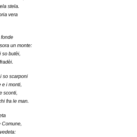
ela stela.
oria vera
e fonde
 sora un monte:
 so butèi,
fradèi.
i so scarponi
 e i monti,
 e sconti,
hi fra le man.
eta
nte Comune,
 vedeta: