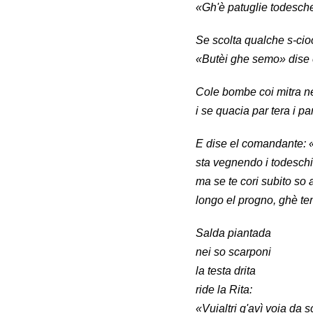
«Gh'è patuglie todesche
Se scolta qualche s-cio
«Butèi ghe semo» dise
Cole bombe coi mitra n
i se quacia par tera i par
E dise el comandante: «
sta vegnendo i todeschi
ma se te cori subito so a
longo el progno, ghè te
Salda piantada
nei so scarponi
la testa drita
ride la Rita:
«Vuialtri g'avì voia da 