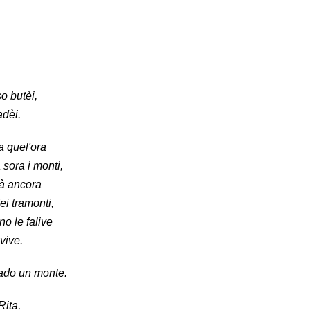
o butèi,
adèi.
a quel'ora
 sora i monti,
là ancora
ei tramonti,
no le falive
 vive.
ado un monte.
Rita,