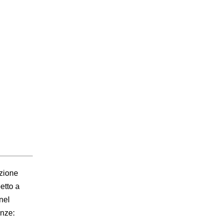
azione
etto a
nel
enze: