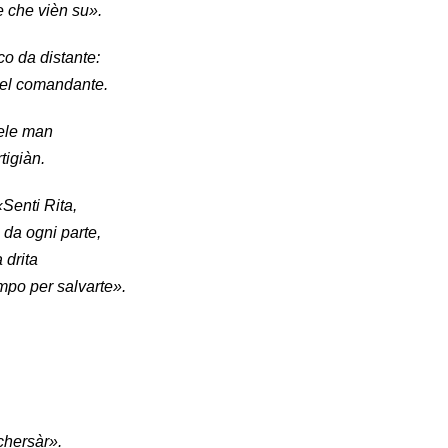
 che vièn su».
co da distante:
 el comandante.
ele man
tigiàn.
Senti Rita,
 da ogni parte,
 drita
mpo per salvarte».
schersàr».