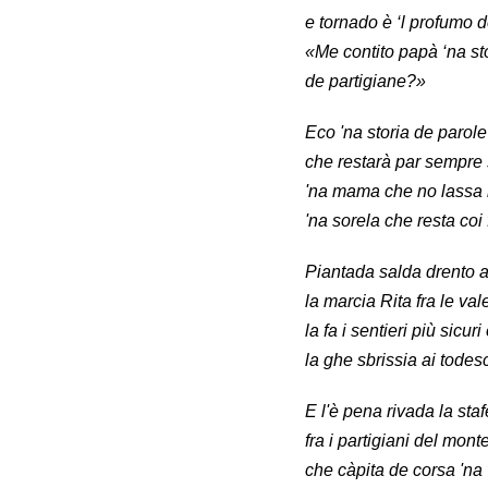
e tornado è ‘l profumo d
«Me contito papà ‘na st
de partigiane?»
Eco 'na storia de parol
che restarà par sempre
'na mama che no lassa i
'na sorela che resta coi 
Piantada salda drento a
la marcia Rita fra le vale
la fa i sentieri più sicuri
la ghe sbrissia ai todesc
E l'è pena rivada la staf
fra i partigiani del mo
che càpita de corsa 'na