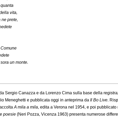
 quanta
ella vita,
 ne prete,
enedete
te Comune
edete
 sora un monte.
tto da Sergio Canazza e da Lorenzo Cima sulla base della registr
dio Meneghetti e pubblicata oggi in anteprima da
Il Bo Live
. Risp
raccolta
A mila a mila
, edita a Verona nel 1954, e poi pubblicato 
e poesie
(Neri Pozza, Vicenza 1963) presenta numerose differ