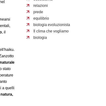
nel
relazioni
prede
equilibrio
inearsi
biologia evoluzionista
entali,
Il clima che vogliamo
o
, il
biologia
ll'haiku.
 Zanzotto
naturale
o stato
perature
tanto
 a quelli
 natura,