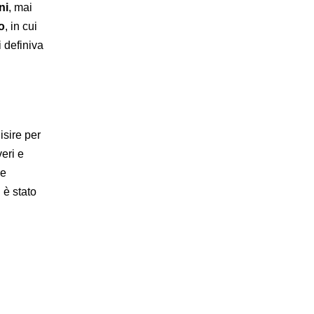
ni
, mai
o
, in cui
i definiva
isire per
veri e
he
 è stato