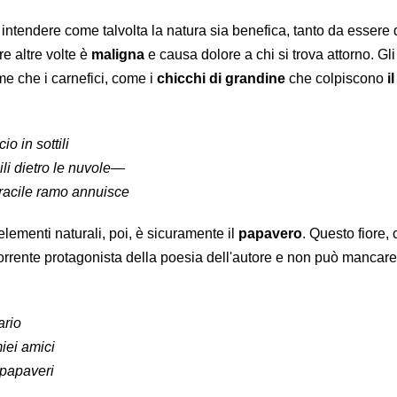
ntendere come talvolta la natura sia benefica, tanto da essere d
re altre volte è
maligna
e causa dolore a chi si trova attorno. Gl
ime che i carnefici, come i
chicchi di grandine
che colpiscono
i
io in sottili
ili dietro le nuvole—
racile ramo annuisce
 elementi naturali, poi, è sicuramente il
papavero
. Questo fiore, 
corrente protagonista della poesia dell'autore e non può mancare
ario
iei amici
 papaveri