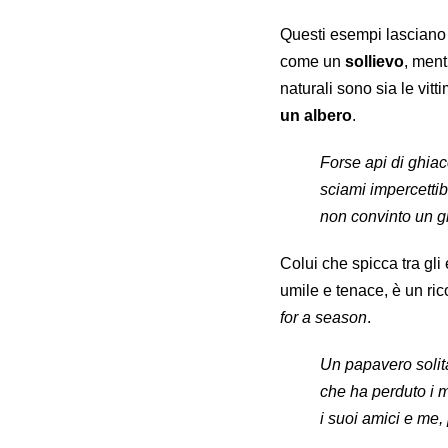
Questi esempi lasciano i
come un
sollievo
, ment
naturali sono sia le vitt
un albero
.
Forse api di ghiacc
sciami impercettib
non convinto un g
Colui che spicca tra gli
umile e tenace, è un ri
for a season
.
Un papavero solit
che ha perduto i m
i suoi amici e me,