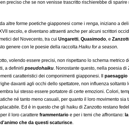
n preciso che se non venisse trascritto rischierebbe di sparire 
 da altre forme poetiche giapponesi come i
renga
, iniziano a del
XVII secolo, e diventano attraenti anche per alcuni scrittori occid
ermetici del Novecento, tra cui
Ungaretti
,
Quasimodo
, e
Zanzott
sto genere con le poesie della raccolta
Haiku for a season
.
tto, volendo essere precisi, non rispettano lo schema metrico de
i, a definirli
pseudohaiku
. Nonostante questo, nella poesia di
menti caratteristici dei componimenti giapponesi. Il
paesaggio 
righe davanti agli occhi dello spettatore, non influenza soltanto l
embra lui stesso essere portatore di certe emozioni. Colori, tem
atiche né tanto meno casuali, per quanto il loro movimento sia 
placabile. Ed è in questo che gli haiku di Zanzotto restano fedeli
per il loro carattere
frammentario
e per i temi che affrontano:
la
o d'animo che da questi scaturisce
.