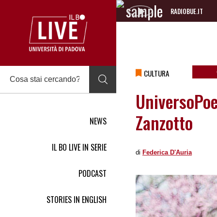
RADIOBUE.IT
Audio
Player
CULTURA
UniversoPoe
Zanzotto
NEWS
IL BO LIVE IN SERIE
di
Federica DʹAuria
PODCAST
STORIES IN ENGLISH