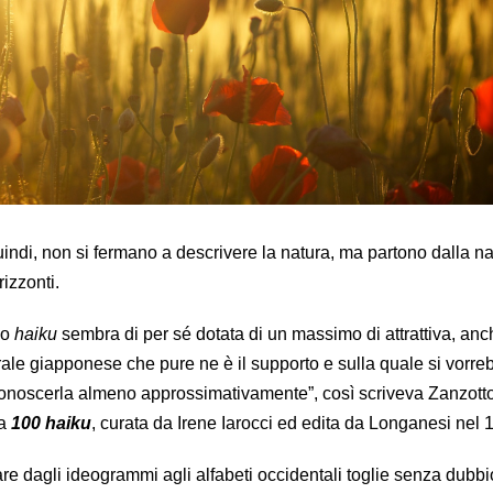
uindi, non si fermano a descrivere la natura, ma partono dalla na
rizzonti.
lo
haiku
sembra di per sé dotata di un massimo di attrattiva, anch
urale giapponese che pure ne è il supporto e sulla quale si vorr
conoscerla almeno approssimativamente”, così scriveva Zanzotto
ta
100 haiku
, curata da Irene Iarocci ed edita da Longanesi nel 
re dagli ideogrammi agli alfabeti occidentali toglie senza dubbi