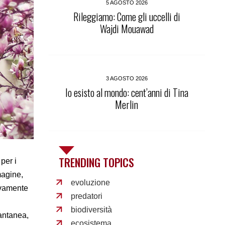
5 AGOSTO 2026
Rileggiamo: Come gli uccelli di
Wajdi Mouawad
3 AGOSTO 2026
Io esisto al mondo: cent’anni di Tina
Merlin
TRENDING TOPICS
per i
magine,
evoluzione
tivamente
predatori
biodiversità
tantanea,
ecosistema