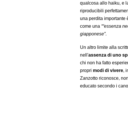
qualcosa allo haiku, e 
riproducibili perfettamen
una perdita importante è
come una
““essenza neu
giapponese”
.
Un altro limite alla scri
nell'
assenza di uno spe
chi non ha fatto esperie
propri
modi di vivere
, 
Zanzotto riconosce, non
educato secondo i canon