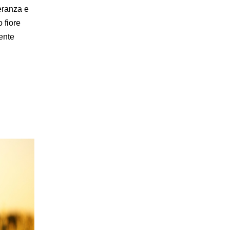
eranza e
 fiore
ente