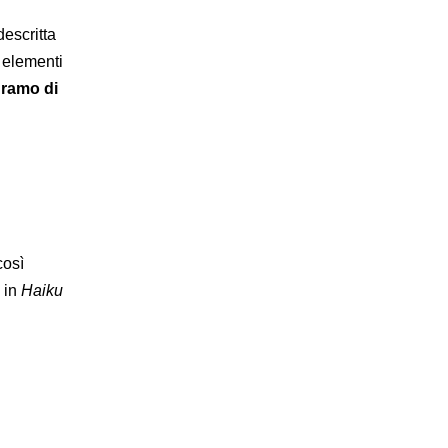
escritta
i elementi
l ramo di
così
 in
Haiku