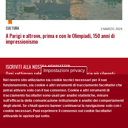
CULTURA
3 MARZO 2024
A Parigi e altrove, prima e con le Olimpiadi, 150 anni di
impressionismo
ISCRIVITI ALLA NOSTRA NEWSLETTER
Impostazioni privacy
Ogni settimana selezioniamo per te nostre storie più rilevanti:
non perderti gli aggiornamenti della nostra newsletter
Nel nostro sito utilizziamo sia cookie tecnici necessari per il suo
funzionamento, sia cookie e altri strumenti di tracciamento facoltativi che
potrai attivare solo con il tuo consenso. Cookie e altri strumenti di
tracciamento facoltativi sono usati per analisi statistiche, misure
sull'efficacia della comunicazione istituzionale e analisi dei comportamenti
degli utenti. Se chiudi questo banner continuerai la navigazione solo con i
cookie necessari. Puoi esprimere il consenso sui cookie facoltativi
attivando le opzioni qui sotto.
Privacy Policy
Accetto la
ISCRIVITI