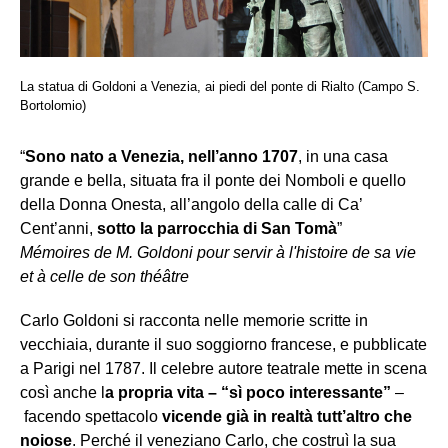
La statua di Goldoni a Venezia, ai piedi del ponte di Rialto (Campo S.
Bortolomio)
“
Sono nato a Venezia, nell’anno 1707
, in una casa
grande e bella, situata fra il ponte dei Nomboli e quello
della Donna Onesta, all’angolo della calle di Ca’
Cent’anni,
sotto la parrocchia di San Tomà
”
Mémoires de M. Goldoni pour servir à l'histoire de sa vie
et à celle de son théâtre
Carlo Goldoni si racconta nelle memorie scritte in
vecchiaia, durante il suo soggiorno francese, e pubblicate
a Parigi nel 1787. Il celebre autore teatrale mette in scena
così anche l
a propria vita – “sì poco interessante”
–
facendo spettacolo
vicende già in realtà tutt’altro che
noiose
. Perché il veneziano Carlo, che costruì la sua