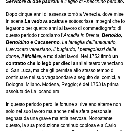
Servitore di due padroni
e
Il figlio di Arlecchino perduto
.
Dopo cinque anni di assenza tornò a Venezia, dove mise
in scena
La vedova scaltra
e sottoscrisse impegni che lo
legarono per quattro anni al lavoro di commediografo; di
questo periodo ricordiamo l’
Arcadia in Brenta,
Bertoldo,
Bertoldino e Cacasenno
, La famiglia dell’antiquario,
L’avvocato veneziano, Il bugiardo, I pettegolezzi delle
donne,
Il Molière
, e molti altri lavori. Nel 1752 firmò
un
contratto che lo legò per dieci anni
al teatro veneziano
di San Luca, ma che gli permise allo stesso tempo di
continuare nel suo vagabondare a seguito dei comici, a
Bologna, Milano. Modena, Reggio; è del 1753 la prima
assoluta de La locandiera.
In questo periodo però, le fortune si rivelano alterne non
solo nel suo lavoro ma anche nella sfera personale,
segnata da una grave malattia nervosa. Nonostante
questo, la sua produzione continuò copiosa e a Carlo