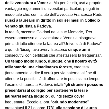
dell’avvocatura a Venezia
. Ma per far ciò, usò a proprio
vantaggio regolamenti universitari particolari, piegati in
modo tale che, con l’aiuto dell’avvocato Francesco Radi,
riuscì a laurearsi in diritto in soli sei mesi in Collegio
Veneto giurista a Padova
.
In realtà, racconta Goldoni nelle sue Memorie, “Per
essere ammesso all’avvocatura a Venezia bisognava
prima di tutto ottenere la laurea all’Università di Padova”
e quindi “bisognava avervi trascorso
cinque anni
consecutivi con certificati che attestassero la frequenza”.
Un tempo molto lungo, dunque, che
il nostro evitò
millantando una cittadinanza
foresta
, ereditata
(forzatamente, a dire il vero) per via paterna, al fine di
ottenere la possibilità di affrontare in pochissimo tempo
l’esame di laurea a Padova: infatti “
gli stranieri possono
presentarsi al collegio per sostenervi la tesi e
laurearsi senza indugio
”, quindi senza dover
frequentare. Eccolo allora, “
oriundo modenese
”,
presentarsi il 21 ottobre
1731
alla
sessione di laurea