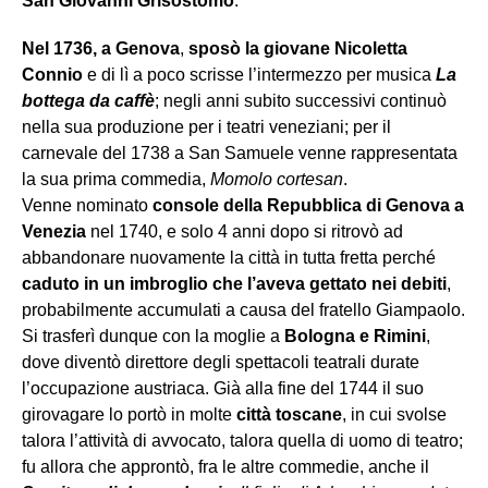
San Giovanni Grisostomo
.
Nel 1736, a
Genova
,
sposò la giovane Nicoletta
Connio
e di lì a poco scrisse l’intermezzo per musica
La
bottega da caffè
; negli anni subito successivi continuò
nella sua produzione per i teatri veneziani; per il
carnevale del 1738 a San Samuele venne rappresentata
la sua prima commedia,
Momolo cortesan
.
Venne nominato
console della Repubblica di Genova a
Venezia
nel 1740, e solo 4 anni dopo si ritrovò ad
abbandonare nuovamente la città in tutta fretta perché
caduto in un imbroglio che l’aveva gettato nei debiti
,
probabilmente accumulati a causa del fratello Giampaolo.
Si trasferì dunque con la moglie a
Bologna e Rimini
,
dove diventò direttore degli spettacoli teatrali durate
l’occupazione austriaca. Già alla fine del 1744 il suo
girovagare lo portò in molte
città toscane
, in cui svolse
talora l’attività di avvocato, talora quella di uomo di teatro;
fu allora che approntò, fra le altre commedie, anche il