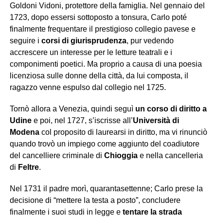
Goldoni Vidoni, protettore della famiglia. Nel gennaio del
1723, dopo essersi sottoposto a tonsura, Carlo poté
finalmente frequentare il prestigioso collegio pavese e
seguire i
corsi di giurisprudenza
, pur vedendo
accrescere un interesse per le letture teatrali e i
componimenti poetici. Ma proprio a causa di una poesia
licenziosa sulle donne della città, da lui composta, il
ragazzo venne espulso dal collegio nel 1725.
Tornò allora a Venezia, quindi seguì
un corso di diritto a
Udine
e poi, nel 1727, s’iscrisse all’
Università di
Modena
col proposito di laurearsi in diritto, ma vi rinunciò
quando trovò un impiego come aggiunto del coadiutore
del cancelliere criminale di
Chioggia
e nella cancelleria
di
Feltre
.
Nel 1731 il padre morì, quarantasettenne; Carlo prese la
decisione di “mettere la testa a posto”, concludere
finalmente i suoi studi in legge e
tentare la strada