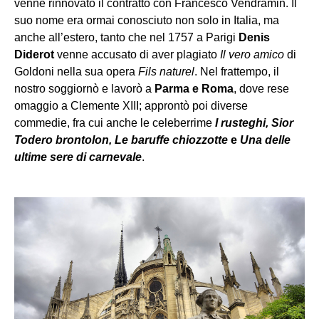
venne rinnovato il contratto con Francesco Vendramin. Il
suo nome era ormai conosciuto non solo in Italia, ma
anche all’estero, tanto che nel 1757 a Parigi
Denis
Diderot
venne accusato di aver plagiato
Il vero amico
di
Goldoni nella sua opera
Fils naturel
. Nel frattempo, il
nostro soggiornò e lavorò a
Parma e Roma
, dove rese
omaggio a Clemente XIII; approntò poi diverse
commedie, fra cui anche le celeberrime
I rusteghi, Sior
Todero brontolon, Le baruffe chiozzotte
e
Una delle
ultime sere di carnevale
.