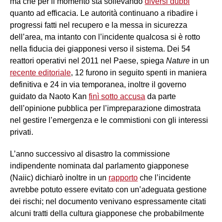
ma che per il momento sta sollevando
diversi dubbi
quanto ad efficacia. Le autorità continuano a ribadire i
progressi fatti nel recupero e la messa in sicurezza
dell’area, ma intanto con l’incidente qualcosa si è rotto
nella fiducia dei giapponesi verso il sistema. Dei 54
reattori operativi nel 2011 nel Paese, spiega
Nature
in un
recente editoriale
, 12 furono in seguito spenti in maniera
definitiva e 24 in via temporanea, inoltre il governo
guidato da Naoto Kan
finì sotto accusa
da parte
dell’opinione pubblica per l’impreparazione dimostrata
nel gestire l’emergenza e le commistioni con gli interessi
privati.
L’anno successivo al disastro la commissione
indipendente nominata dal parlamento giapponese
(Naiic) dichiarò inoltre in un
rapporto
che l’incidente
avrebbe potuto essere evitato con un’adeguata gestione
dei rischi; nel documento venivano espressamente citati
alcuni tratti della cultura giapponese che probabilmente