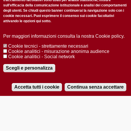
tracciamento facoltativi sono usati per analisi statistiche, misure
sull'efficacia della comunicazione istituzionale e analisi dei comportamenti
degli utenti. Se chiudi questo banner continuerai la navigazione solo con i
cookie necessari. Puoi esprimere il consenso sui cookie facoltativi
attivando le opzioni qui sotto.
Privacy Policy
Accetto la
ISCRIVITI
Per maggiori informazioni consulta la nostra Cookie policy.
Cookie tecnici - strettamente necessari
Redazione
Copyright
Privacy
Area stampa
Cookie analitici - misurazione anonima audience
Cookie analitici - Social network
© 2025 Università di Padova
Tutti i diritti riservati P.I. 00742430283 C.F. 80006480281
Registrazione presso il Tribunale di Padova n. 2097/2012 del 18 giugno
Scegli e personalizza
2012
Accetta tutti i cookie
Continua senza accettare
RADIOBUE.IT
Audio
Player