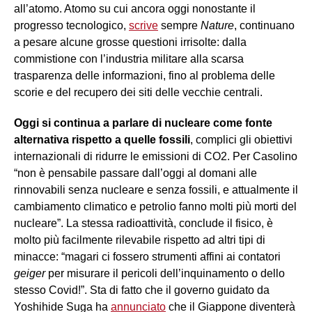
all’atomo. Atomo su cui ancora oggi nonostante il
progresso tecnologico,
scrive
sempre
Nature
, continuano
a pesare alcune grosse questioni irrisolte: dalla
commistione con l’industria militare alla scarsa
trasparenza delle informazioni, fino al problema delle
scorie e del recupero dei siti delle vecchie centrali.
Oggi si continua a parlare di nucleare come fonte
alternativa rispetto a quelle fossili
, complici gli obiettivi
internazionali di ridurre le emissioni di CO2. Per Casolino
“non è pensabile passare dall’oggi al domani alle
rinnovabili senza nucleare e senza fossili, e attualmente il
cambiamento climatico e petrolio fanno molti più morti del
nucleare”. La stessa radioattività, conclude il fisico, è
molto più facilmente rilevabile rispetto ad altri tipi di
minacce: “magari ci fossero strumenti affini ai contatori
geiger
per misurare il pericoli dell’inquinamento o dello
stesso Covid!”. Sta di fatto che il governo guidato da
Yoshihide Suga ha
annunciato
che il Giappone diventerà