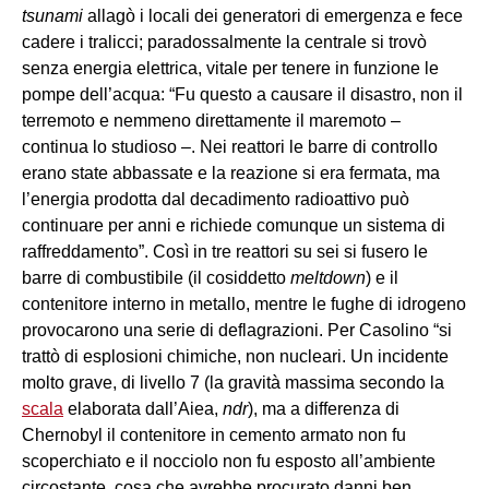
tsunami
allagò i locali dei generatori di emergenza e fece
cadere i tralicci; paradossalmente la centrale si trovò
senza energia elettrica, vitale per tenere in funzione le
pompe dell’acqua: “Fu questo a causare il disastro, non il
terremoto e nemmeno direttamente il maremoto –
continua lo studioso –. Nei reattori le barre di controllo
erano state abbassate e la reazione si era fermata, ma
l’energia prodotta dal decadimento radioattivo può
continuare per anni e richiede comunque un sistema di
raffreddamento”. Così in tre reattori su sei si fusero le
barre di combustibile (il cosiddetto
meltdown
) e il
contenitore interno in metallo, mentre le fughe di idrogeno
provocarono una serie di deflagrazioni. Per Casolino “si
trattò di esplosioni chimiche, non nucleari. Un incidente
molto grave, di livello 7 (la gravità massima secondo la
scala
elaborata dall’Aiea,
ndr
), ma a differenza di
Chernobyl il contenitore in cemento armato non fu
scoperchiato e il nocciolo non fu esposto all’ambiente
circostante, cosa che avrebbe procurato danni ben