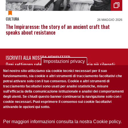
CULTURA
26 MAGGIO 2026
The Impiraresse: the story of an ancient craft that
speaks about resistance
ISCRIVITI ALLA NOSTRA NEWSLETTER
Impostazioni privacy
Ogni settimana selezioniamo per te nostre storie più rilevanti:
non perderti gli aggiornamenti della nostra newsletter
Nel nostro sito utilizziamo sia cookie tecnici necessari per il suo
funzionamento, sia cookie e altri strumenti di tracciamento facoltativi che
potrai attivare solo con il tuo consenso. Cookie e altri strumenti di
tracciamento facoltativi sono usati per analisi statistiche, misure
sull'efficacia della comunicazione istituzionale e analisi dei comportamenti
degli utenti. Se chiudi questo banner continuerai la navigazione solo con i
cookie necessari. Puoi esprimere il consenso sui cookie facoltativi
attivando le opzioni qui sotto.
Privacy Policy
Accetto la
ISCRIVITI
Per maggiori informazioni consulta la nostra Cookie policy.