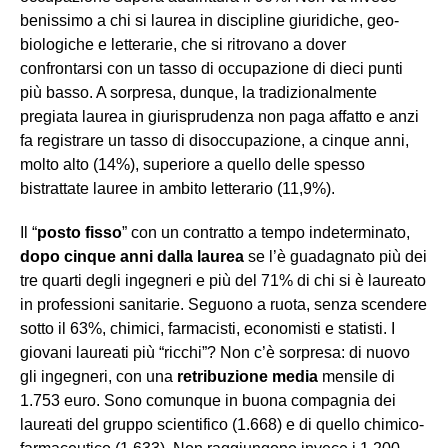
benissimo a chi si laurea in discipline giuridiche, geo-
biologiche e letterarie, che si ritrovano a dover
confrontarsi con un tasso di occupazione di dieci punti
più basso. A sorpresa, dunque, la tradizionalmente
pregiata laurea in giurisprudenza non paga affatto e anzi
fa registrare un tasso di disoccupazione, a cinque anni,
molto alto (14%), superiore a quello delle spesso
bistrattate lauree in ambito letterario (11,9%).
Il “
posto fisso
” con un contratto a tempo indeterminato,
dopo cinque anni dalla laurea
se l’è guadagnato più dei
tre quarti degli ingegneri e più del 71% di chi si è laureato
in professioni sanitarie. Seguono a ruota, senza scendere
sotto il 63%, chimici, farmacisti, economisti e statisti. I
giovani laureati più “ricchi”? Non c’è sorpresa: di nuovo
gli ingegneri, con una
retribuzione
media
mensile di
1.753 euro. Sono comunque in buona compagnia dei
laureati del gruppo scientifico (1.668) e di quello chimico-