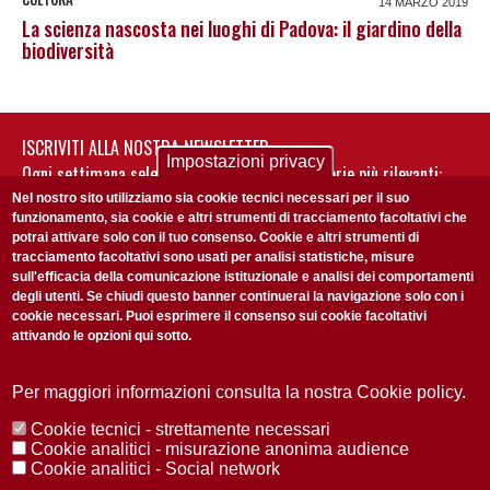
14 MARZO 2019
La scienza nascosta nei luoghi di Padova: il giardino della
biodiversità
ISCRIVITI ALLA NOSTRA NEWSLETTER
Impostazioni privacy
Ogni settimana selezioniamo per te nostre storie più rilevanti:
non perderti gli aggiornamenti della nostra newsletter
Nel nostro sito utilizziamo sia cookie tecnici necessari per il suo
funzionamento, sia cookie e altri strumenti di tracciamento facoltativi che
potrai attivare solo con il tuo consenso. Cookie e altri strumenti di
tracciamento facoltativi sono usati per analisi statistiche, misure
sull'efficacia della comunicazione istituzionale e analisi dei comportamenti
degli utenti. Se chiudi questo banner continuerai la navigazione solo con i
cookie necessari. Puoi esprimere il consenso sui cookie facoltativi
attivando le opzioni qui sotto.
Privacy Policy
Accetto la
ISCRIVITI
Per maggiori informazioni consulta la nostra Cookie policy.
Cookie tecnici - strettamente necessari
Redazione
Copyright
Privacy
Area stampa
Cookie analitici - misurazione anonima audience
Cookie analitici - Social network
© 2025 Università di Padova
Tutti i diritti riservati P.I. 00742430283 C.F. 80006480281