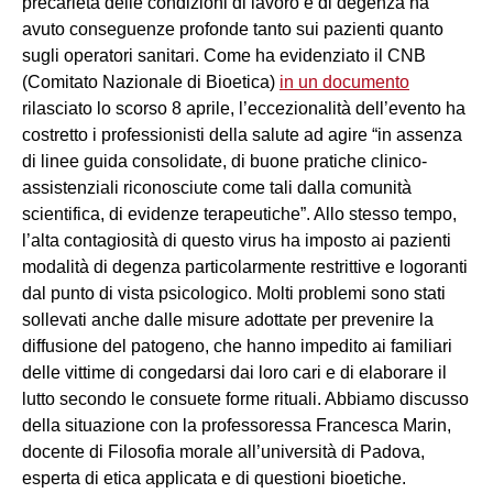
precarietà delle condizioni di lavoro e di degenza ha
avuto conseguenze profonde tanto sui pazienti quanto
sugli operatori sanitari. Come ha evidenziato il CNB
(Comitato Nazionale di Bioetica)
in un documento
rilasciato lo scorso 8 aprile, l’eccezionalità dell’evento ha
costretto i professionisti della salute ad agire “in assenza
di linee guida consolidate, di buone pratiche clinico-
assistenziali riconosciute come tali dalla comunità
scientifica, di evidenze terapeutiche”. Allo stesso tempo,
l’alta contagiosità di questo virus ha imposto ai pazienti
modalità di degenza particolarmente restrittive e logoranti
dal punto di vista psicologico. Molti problemi sono stati
sollevati anche dalle misure adottate per prevenire la
diffusione del patogeno, che hanno impedito ai familiari
delle vittime di congedarsi dai loro cari e di elaborare il
lutto secondo le consuete forme rituali. Abbiamo discusso
della situazione con la professoressa Francesca Marin,
docente di Filosofia morale all’università di Padova,
esperta di etica applicata e di questioni bioetiche.