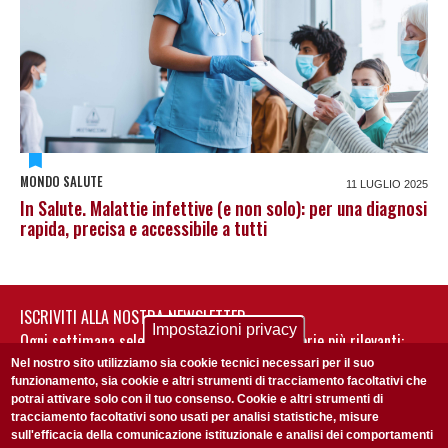
MONDO SALUTE
11 LUGLIO 2025
In Salute. Malattie infettive (e non solo): per una diagnosi
rapida, precisa e accessibile a tutti
ISCRIVITI ALLA NOSTRA NEWSLETTER
Impostazioni privacy
Ogni settimana selezioniamo per te nostre storie più rilevanti:
non perderti gli aggiornamenti della nostra newsletter
Nel nostro sito utilizziamo sia cookie tecnici necessari per il suo
funzionamento, sia cookie e altri strumenti di tracciamento facoltativi che
potrai attivare solo con il tuo consenso. Cookie e altri strumenti di
tracciamento facoltativi sono usati per analisi statistiche, misure
sull'efficacia della comunicazione istituzionale e analisi dei comportamenti