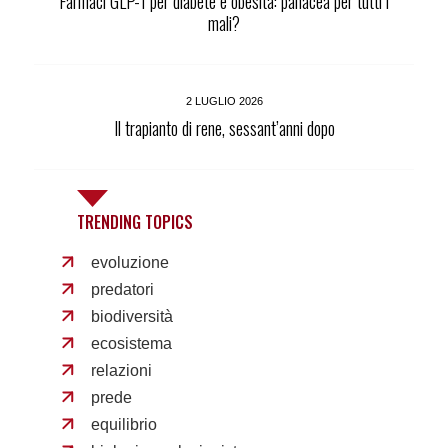
Farmaci GLP-1 per diabete e obesità: panacea per tutti i
mali?
2 LUGLIO 2026
Il trapianto di rene, sessant’anni dopo
TRENDING TOPICS
evoluzione
predatori
biodiversità
ecosistema
relazioni
prede
equilibrio